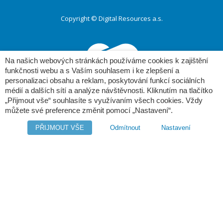
Copyright © Digital Resources a.s.
Druhé
ménu
Na našich webových stránkách používáme cookies k zajištění
funkčnosti webu a s Vaším souhlasem i ke zlepšení a
personalizaci obsahu a reklam, poskytování funkcí sociálních
médií a dalších sítí a analýze návštěvnosti. Kliknutím na tlačítko
„Přijmout vše“ souhlasíte s využívaním všech cookies. Vždy
můžete své preference změnit pomocí „Nastavení“.
Poděbradská 520/24
190 00 Praha 9
PŘIJMOUT VŠE
Odmítnout
Nastavení
tel.: (+420) 281 090 141
e-mail:
info@edms.cz
www:
www.e-dms.cz