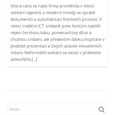
Včera ráno se naše firma proměnila v místo
setkání zájemců o moderní trendy ve správě
dokumentů a automatizaci firemních procesů. V
rámci tradiční ICT snídaně jsme hostům nabídli
nejen čerstvou kávu, pomerančový džus a
chutnou snídani, ale především dávku inspirace v
podobě prezentací a živých ukázek inovativních
řešení. Neformální setkání se neslo v přátelské
Přečtěte
atmosféře,
[…]
si
více
o
Reportáž
z
ICT
snídaně:
Inovace