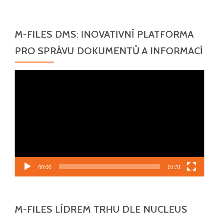
v
oblasti
správy
M-FILES DMS: INOVATIVNÍ PLATFORMA
dokumentů
PRO SPRÁVU DOKUMENTŮ A INFORMACÍ
a
firemních
Video
procesů,
přehrávač
23.
4.
2025
00:00
01:31
M-FILES LÍDREM TRHU DLE NUCLEUS