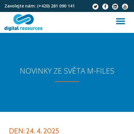
Zavolejte nám:
(+420) 281 090 141
fa-
fa-
fa-
fa-
twitter
facebook
linkedin-
youtu
Přeskočit
square
na
PŘ
obsah
NA
NOVINKY ZE SVĚTA M-FILES
DEN:
24. 4. 2025