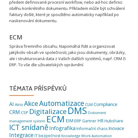
předem definované procesní workflow, nebo ad-hoc definici
oběhu konkrétního dokumentu. Příkladem může být schválení
faktury došlé, které je spouštěno automaticky například po
naskenování dokumentu.
ECM
Správa firemního obsahu. Napomáhá řídit a organizovat
jakýkoliv obsah ve společnosti, jako jsou dokumenty, obrázky,
ale i strukturovaná data z Vašich dalších systémů, např. CRM či
ERP. To vše dle uživatelských oprávnění.
TÉMATA PŘÍSPĚVKŮ
Automatizace
Akce
AI
Compliance
Aino
CLM
DMS
Digitalizace
CRM
CSP
Dokument
ECM
EIM
HR
ERP
Hubshare
Gartner
management system
ICT snídaně
Infografika
Inovace
Informační chaos
Integrace
IT bezpečnost
Knowledge Work Automation