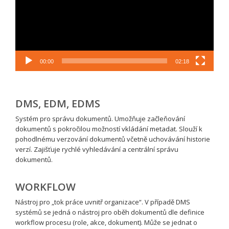
00:00
02:18
DMS, EDM, EDMS
Systém pro správu dokumentů. Umožňuje začleňování
dokumentů s pokročilou možností vkládání metadat. Slouží k
pohodlnému verzování dokumentů včetně uchovávání historie
verzí. Zajišťuje rychlé vyhledávání a centrální správu
dokumentů.
WORKFLOW
Nástroj pro „tok práce uvnitř organizace“. V případě DMS
systémů se jedná o nástroj pro oběh dokumentů dle definice
workflow procesu (role, akce, dokument). Může se jednat o