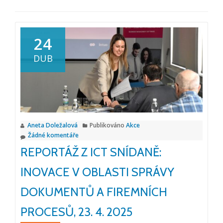
24
DUB
Aneta Doležalová
Publikováno
Akce
Žádné komentáře
REPORTÁŽ Z ICT SNÍDANĚ:
INOVACE V OBLASTI SPRÁVY
DOKUMENTŮ A FIREMNÍCH
PROCESŮ, 23. 4. 2025