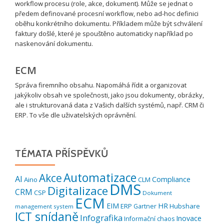
workflow procesu (role, akce, dokument). Může se jednat o
předem definované procesní workflow, nebo ad-hoc definici
oběhu konkrétního dokumentu. Příkladem může být schválení
faktury došlé, které je spouštěno automaticky například po
naskenování dokumentu.
ECM
Správa firemního obsahu. Napomáhá řídit a organizovat
jakýkoliv obsah ve společnosti, jako jsou dokumenty, obrázky,
ale i strukturovaná data z Vašich dalších systémů, např. CRM či
ERP. To vše dle uživatelských oprávnění.
TÉMATA PŘÍSPĚVKŮ
Automatizace
Akce
AI
Compliance
Aino
CLM
DMS
Digitalizace
CRM
CSP
Dokument
ECM
EIM
HR
ERP
Hubshare
Gartner
management system
ICT snídaně
Infografika
Inovace
Informační chaos