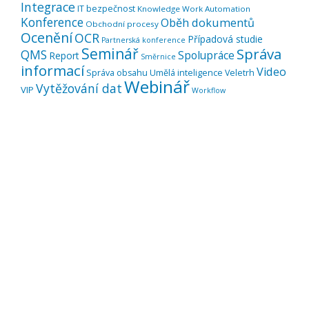
Integrace
IT bezpečnost
Knowledge Work Automation
Konference
Oběh dokumentů
Obchodní procesy
Ocenění
OCR
Případová studie
Partnerská konference
Seminář
Správa
QMS
Spolupráce
Report
Směrnice
informací
Video
Správa obsahu
Umělá inteligence
Veletrh
Webinář
Vytěžování dat
VIP
Workflow