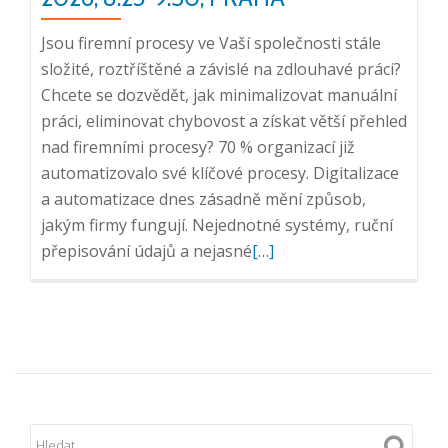
Jsou firemní procesy ve Vaší společnosti stále
složité, roztříštěné a závislé na zdlouhavé práci?
Chcete se dozvědět, jak minimalizovat manuální
práci, eliminovat chybovost a získat větší přehled
nad firemními procesy? 70 % organizací již
automatizovalo své klíčové procesy. Digitalizace
a automatizace dnes zásadně mění způsob,
jakým firmy fungují. Nejednotné systémy, ruční
Přečtěte
přepisování údajů a nejasné
[…]
si
více
o
ICT
snídaně:
Jak
zmodernizovat