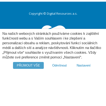
Copyright © Digital Resources a.s.
Druhé
ménu
Na našich webových stránkách používáme cookies k zajištění
funkčnosti webu a s Vaším souhlasem i ke zlepšení a
personalizaci obsahu a reklam, poskytování funkcí sociálních
médií a dalších sítí a analýze návštěvnosti. Kliknutím na tlačítko
„Přijmout vše“ souhlasíte s využívaním všech cookies. Vždy
můžete své preference změnit pomocí „Nastavení“.
Poděbradská 520/24
190 00 Praha 9
PŘIJMOUT VŠE
Odmítnout
Nastavení
tel.: (+420) 281 090 141
e-mail:
info@edms.cz
www:
www.e-dms.cz