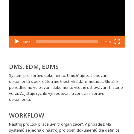
00:00
02:18
DMS, EDM, EDMS
Systém pro správu dokumentů. Umožňuje začleňování
dokumentů s pokročilou možností vkládání metadat. Slouží k
pohodlnému verzování dokumentů včetně uchovávání historie
verzí. Zajišťuje rychlé vyhledávání a centrální správu
dokumentů.
WORKFLOW
Nástroj pro „tok práce uvnitř organizace“. V případě DMS
systémů se jedná o nástroj pro oběh dokumentů dle definice