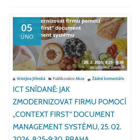
05
ÚNO
Kristýna Jiřinská
Publikováno
Akce
Žádné komentáře
ICT SNÍDANĚ: JAK
ZMODERNIZOVAT FIRMU POMOCÍ
„CONTEXT FIRST“ DOCUMENT
MANAGEMENT SYSTÉMU, 25. 02.
2026, 8:25-9:30, PRAHA