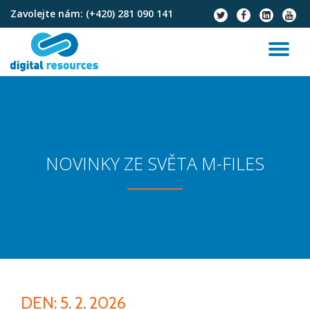
Zavolejte nám:
(+420) 281 090 141
fa-
fa-
fa-
fa-
twitter
facebook
linkedin-
youtu
Přeskočit
square
na
PŘ
obsah
NA
NOVINKY ZE SVĚTA M-FILES
DEN:
5. 2. 2026