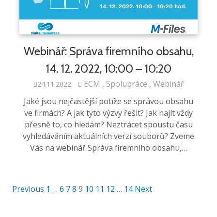
Webinář: Správa firemního obsahu,
14. 12. 2022, 10:00 – 10:20
ECM
Spolupráce
Webinář
24.11.2022
Jaké jsou nejčastější potíže se správou obsahu
ve firmách? A jak tyto výzvy řešit? Jak najít vždy
přesně to, co hledám? Neztrácet spoustu času
vyhledáváním aktuálních verzí souborů? Zveme
Vás na webinář Správa firemního obsahu,…
Previous
1
…
6
7
8
9
10
11
12
…
14
Next