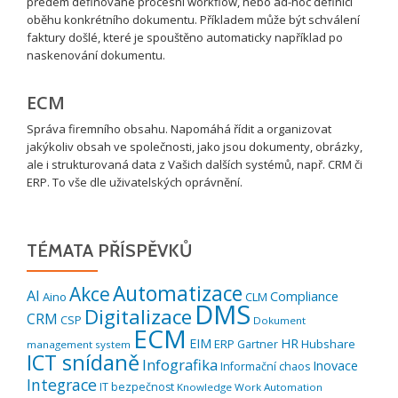
předem definované procesní workflow, nebo ad-hoc definici
oběhu konkrétního dokumentu. Příkladem může být schválení
faktury došlé, které je spouštěno automaticky například po
naskenování dokumentu.
ECM
Správa firemního obsahu. Napomáhá řídit a organizovat
jakýkoliv obsah ve společnosti, jako jsou dokumenty, obrázky,
ale i strukturovaná data z Vašich dalších systémů, např. CRM či
ERP. To vše dle uživatelských oprávnění.
TÉMATA PŘÍSPĚVKŮ
Automatizace
Akce
AI
Compliance
Aino
CLM
DMS
Digitalizace
CRM
CSP
Dokument
ECM
EIM
HR
ERP
Hubshare
Gartner
management system
ICT snídaně
Infografika
Inovace
Informační chaos
Integrace
IT bezpečnost
Knowledge Work Automation