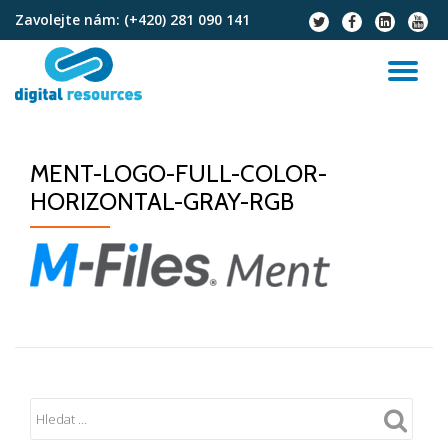
Zavolejte nám:
(+420) 281 090 141
fa-
fa-
fa-
fa-
twitter
facebook
linkedin-
youtu
Přeskočit
square
na
PŘ
obsah
NA
MENT-LOGO-FULL-COLOR-
HORIZONTAL-GRAY-RGB