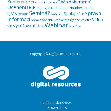
Konference
Oběh dokumentů
Obchodní procesy
Ocenění
OCR
Případová studie
Partnerská konference
Seminář
Správa
QMS
Spolupráce
Report
Směrnice
informací
Video
Správa obsahu
Umělá inteligence
Veletrh
Webinář
Vytěžování dat
VIP
Workflow
Copyright © Digital Resources a.s.
Druhé
ménu
Poděbradská 520/24
190 00 Praha 9