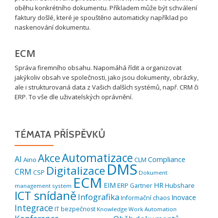
oběhu konkrétního dokumentu. Příkladem může být schválení
faktury došlé, které je spouštěno automaticky například po
naskenování dokumentu.
ECM
Správa firemního obsahu. Napomáhá řídit a organizovat
jakýkoliv obsah ve společnosti, jako jsou dokumenty, obrázky,
ale i strukturovaná data z Vašich dalších systémů, např. CRM či
ERP. To vše dle uživatelských oprávnění.
TÉMATA PŘÍSPĚVKŮ
Automatizace
Akce
AI
Compliance
Aino
CLM
DMS
Digitalizace
CRM
CSP
Dokument
ECM
EIM
HR
ERP
Hubshare
Gartner
management system
ICT snídaně
Infografika
Inovace
Informační chaos
Integrace
IT bezpečnost
Knowledge Work Automation