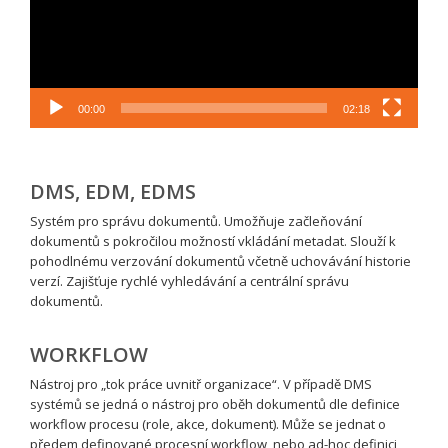
00:00
02:18
DMS, EDM, EDMS
Systém pro správu dokumentů. Umožňuje začleňování
dokumentů s pokročilou možností vkládání metadat. Slouží k
pohodlnému verzování dokumentů včetně uchovávání historie
verzí. Zajišťuje rychlé vyhledávání a centrální správu
dokumentů.
WORKFLOW
Nástroj pro „tok práce uvnitř organizace“. V případě DMS
systémů se jedná o nástroj pro oběh dokumentů dle definice
workflow procesu (role, akce, dokument). Může se jednat o
předem definované procesní workflow, nebo ad-hoc definici