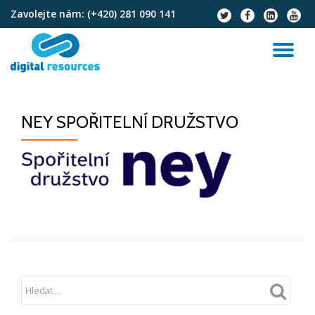
Zavolejte nám:
(+420) 281 090 141
fa-
fa-
fa-
fa-
twitter
facebook
linkedin-
youtu
Přeskočit
square
na
PŘ
obsah
NA
NEY SPOŘITELNÍ DRUŽSTVO