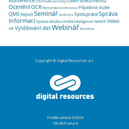
Konference
Oběh dokumentů
Obchodní procesy
Ocenění
OCR
Případová studie
Partnerská konference
Seminář
Správa
QMS
Spolupráce
Report
Směrnice
informací
Video
Správa obsahu
Umělá inteligence
Veletrh
Webinář
Vytěžování dat
VIP
Workflow
Copyright © Digital Resources a.s.
Druhé
ménu
Poděbradská 520/24
190 00 Praha 9