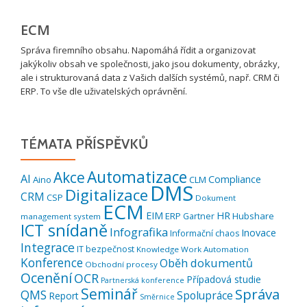
ECM
Správa firemního obsahu. Napomáhá řídit a organizovat
jakýkoliv obsah ve společnosti, jako jsou dokumenty, obrázky,
ale i strukturovaná data z Vašich dalších systémů, např. CRM či
ERP. To vše dle uživatelských oprávnění.
TÉMATA PŘÍSPĚVKŮ
Automatizace
Akce
AI
Compliance
Aino
CLM
DMS
Digitalizace
CRM
CSP
Dokument
ECM
EIM
HR
ERP
Hubshare
Gartner
management system
ICT snídaně
Infografika
Inovace
Informační chaos
Integrace
IT bezpečnost
Knowledge Work Automation
Konference
Oběh dokumentů
Obchodní procesy
Ocenění
OCR
Případová studie
Partnerská konference
Seminář
Správa
QMS
Spolupráce
Report
Směrnice