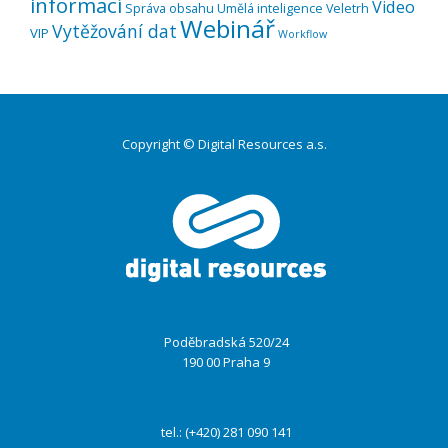
informací
Video
Správa obsahu
Umělá inteligence
Veletrh
Webinář
Vytěžování dat
VIP
Workflow
Copyright © Digital Resources a.s.
Druhé
ménu
Poděbradská 520/24
190 00 Praha 9
tel.: (+420) 281 090 141