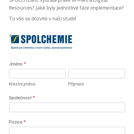
SPOLCHEMIE vybrala právě M-Files a Digital
Resources? Jaké byly jednotlivé fáze implementace?
To vše se dozvíte v naší studii!
Stažení
*
Jméno
případové
Křestní
Příjmení
studie
jméno
Křestní jméno
Příjmení
M-
Files
*
Společnost
ve
společnosti
SPOLCHEMIE
*
Pozice