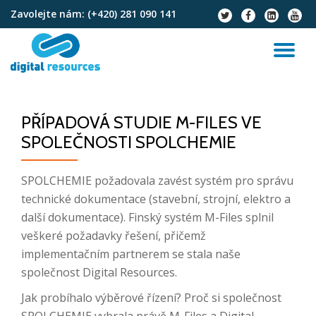
Zavolejte nám:
(+420) 281 090 141
fa-
fa-
fa-
fa-
twitter
facebook
linkedin-
youtu
Přeskočit
square
na
PŘ
obsah
NA
PŘÍPADOVÁ STUDIE M-FILES VE
SPOLEČNOSTI SPOLCHEMIE
SPOLCHEMIE požadovala zavést systém pro správu
technické dokumentace (stavební, strojní, elektro a
další dokumentace). Finský systém M-Files splnil
veškeré požadavky řešení, přičemž
implementačním partnerem se stala naše
společnost Digital Resources.
Jak probíhalo výběrové řízení? Proč si společnost