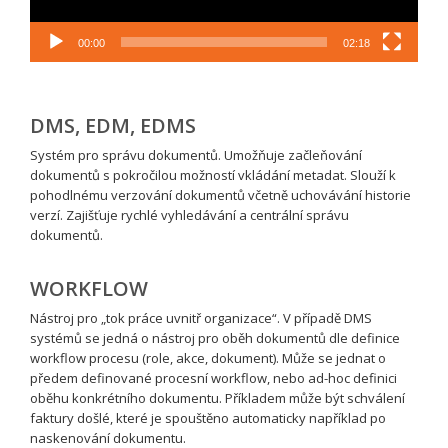
00:00
02:18
DMS, EDM, EDMS
Systém pro správu dokumentů. Umožňuje začleňování
dokumentů s pokročilou možností vkládání metadat. Slouží k
pohodlnému verzování dokumentů včetně uchovávání historie
verzí. Zajišťuje rychlé vyhledávání a centrální správu
dokumentů.
WORKFLOW
Nástroj pro „tok práce uvnitř organizace“. V případě DMS
systémů se jedná o nástroj pro oběh dokumentů dle definice
workflow procesu (role, akce, dokument). Může se jednat o
předem definované procesní workflow, nebo ad-hoc definici
oběhu konkrétního dokumentu. Příkladem může být schválení
faktury došlé, které je spouštěno automaticky například po
naskenování dokumentu.