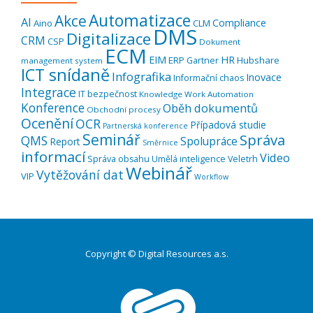
Automatizace
Akce
AI
Compliance
Aino
CLM
DMS
Digitalizace
CRM
CSP
Dokument
ECM
EIM
HR
ERP
Hubshare
Gartner
management system
ICT snídaně
Infografika
Inovace
Informační chaos
Integrace
IT bezpečnost
Knowledge Work Automation
Konference
Oběh dokumentů
Obchodní procesy
Ocenění
OCR
Případová studie
Partnerská konference
Seminář
Správa
QMS
Spolupráce
Report
Směrnice
informací
Video
Správa obsahu
Umělá inteligence
Veletrh
Webinář
Vytěžování dat
VIP
Workflow
Copyright © Digital Resources a.s.
Druhé
ménu