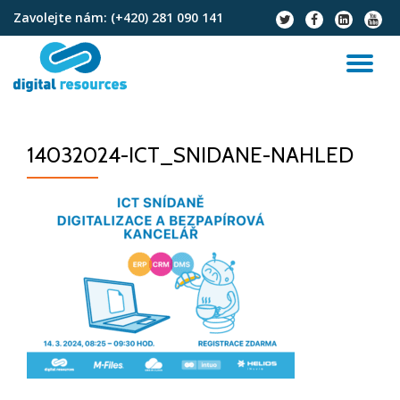
Zavolejte nám:
(+420) 281 090 141
fa-
fa-
fa-
fa-
twitter
facebook
linkedin-
youtu
Přeskočit
square
na
PŘ
obsah
NA
14032024-ICT_SNIDANE-NAHLED