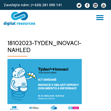
Zavolejte nám:
(+420) 281 090 141
fa-
fa-
fa-
fa-
twitter
facebook
linkedin-
youtu
Přeskočit
square
na
PŘ
obsah
NA
18102023-TYDEN_INOVACI-
NAHLED