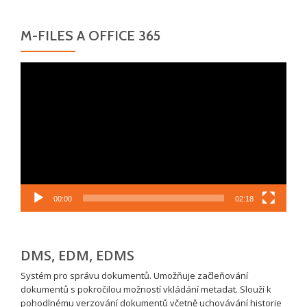
M-FILES A OFFICE 365
Video
přehrávač
00:00
02:18
DMS, EDM, EDMS
Systém pro správu dokumentů. Umožňuje začleňování
dokumentů s pokročilou možností vkládání metadat. Slouží k
pohodlnému verzování dokumentů včetně uchovávání historie