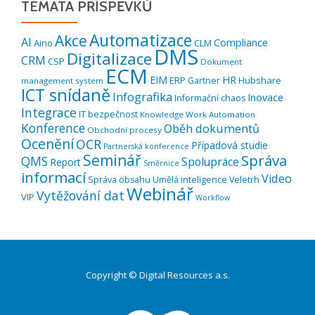
TÉMATA PŘÍSPĚVKŮ
Automatizace
Akce
AI
Compliance
Aino
CLM
DMS
Digitalizace
CRM
CSP
Dokument
ECM
EIM
HR
ERP
Hubshare
Gartner
management system
ICT snídaně
Infografika
Inovace
Informační chaos
Integrace
IT bezpečnost
Knowledge Work Automation
Konference
Oběh dokumentů
Obchodní procesy
Ocenění
OCR
Případová studie
Partnerská konference
Seminář
Správa
QMS
Spolupráce
Report
Směrnice
informací
Video
Správa obsahu
Umělá inteligence
Veletrh
Webinář
Vytěžování dat
VIP
Workflow
Copyright © Digital Resources a.s.
Druhé