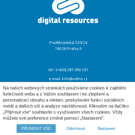
ménu
Poděbradská 520/24
190 00 Praha 9
tel.: (+420) 281 090 141
e-mail:
info@edms.cz
Na našich webových stránkách používáme cookies k zajištění
funkčnosti webu a s Vaším souhlasem i ke zlepšení a
www:
www.e-dms.cz
personalizaci obsahu a reklam, poskytování funkcí sociálních
médií a dalších sítí a analýze návštěvnosti. Kliknutím na tlačítko
www:
www.digres.cz
„Přijmout vše“ souhlasíte s využívaním všech cookies. Vždy
můžete své preference změnit pomocí „Nastavení“.
PŘIJMOUT VŠE
Odmítnout
Nastavení