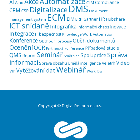
Automatizace
Akce
AI
Compliance
Aino
CLM
DMS
Digitalizace
CRM
CSP
Dokument
ECM
EIM
HR
ERP
Hubshare
Gartner
management system
ICT snídaně
Infografika
Inovace
Informační chaos
Integrace
IT bezpečnost
Knowledge Work Automation
Konference
Oběh dokumentů
Obchodní procesy
Ocenění
OCR
Případová studie
Partnerská konference
Seminář
Správa
QMS
Spolupráce
Report
Směrnice
informací
Video
Správa obsahu
Umělá inteligence
Veletrh
Webinář
Vytěžování dat
VIP
Workflow
Copyright © Digital Resources a.s.
Druhé
ménu