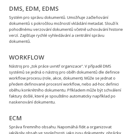
DMS, EDM, EDMS
Systém pro správu dokumentů. Umožňuje začleňování
dokumentů s pokročilou možností vkládání metadat. Slouží k
pohodlnému verzování dokumentů včetně uchovávání historie
verzí. Zajišťuje rychlé vyhledávání a centrální správu
dokumentů.
WORKFLOW
Nástroj pro „tok práce uvnitř organizace“. V případě DMS
systémů se jedná o nástroj pro oběh dokumentů dle definice
workflow procesu (role, akce, dokument). Může se jednat o
předem definované procesní workflow, nebo ad-hoc definici
oběhu konkrétního dokumentu. Příkladem může být schválení
faktury došlé, které je spouštěno automaticky například po
naskenování dokumentu.
ECM
Správa firemního obsahu. Napomáhá řídit a organizovat
jakýkoliv obsah ve společnosti, jako jsou dokumenty, obrázky,