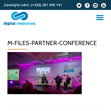
Zavolejte nám:
(+420) 281 090 141
fa-
fa-
fa-
fa-
twitter
facebook
linkedin-
youtu
Přeskočit
square
na
PŘ
obsah
NA
M-FILES-PARTNER-CONFERENCE