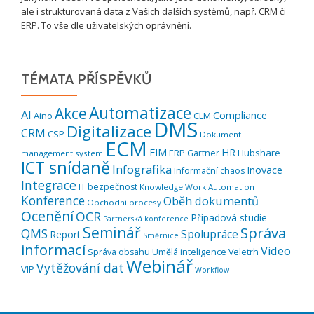
ale i strukturovaná data z Vašich dalších systémů, např. CRM či
ERP. To vše dle uživatelských oprávnění.
TÉMATA PŘÍSPĚVKŮ
Automatizace
Akce
AI
Compliance
Aino
CLM
DMS
Digitalizace
CRM
CSP
Dokument
ECM
EIM
HR
ERP
Hubshare
Gartner
management system
ICT snídaně
Infografika
Inovace
Informační chaos
Integrace
IT bezpečnost
Knowledge Work Automation
Konference
Oběh dokumentů
Obchodní procesy
Ocenění
OCR
Případová studie
Partnerská konference
Seminář
Správa
QMS
Spolupráce
Report
Směrnice
informací
Video
Správa obsahu
Umělá inteligence
Veletrh
Webinář
Vytěžování dat
VIP
Workflow