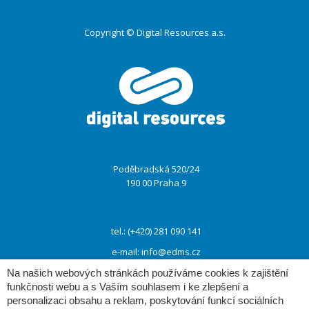
Copyright © Digital Resources a.s.
Druhé
ménu
Poděbradská 520/24
190 00 Praha 9
tel.: (+420) 281 090 141
e-mail:
info@edms.cz
Na našich webových stránkách používáme cookies k zajištění
funkčnosti webu a s Vaším souhlasem i ke zlepšení a
www:
www.e-dms.cz
personalizaci obsahu a reklam, poskytování funkcí sociálních