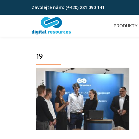
Zavolejte nám:
(+420) 281 090 141
Přeskočit
na
PRODUKTY
obsah
19