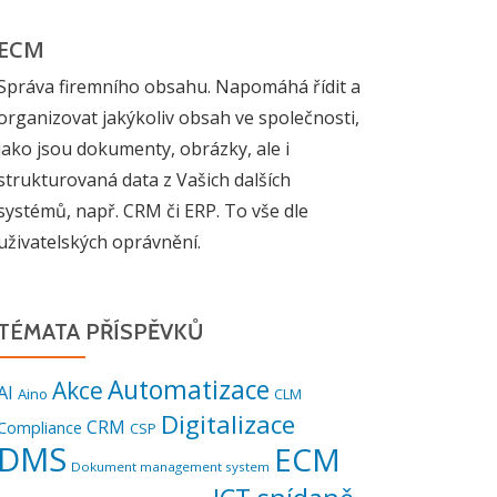
ECM
Správa firemního obsahu. Napomáhá řídit a
organizovat jakýkoliv obsah ve společnosti,
jako jsou dokumenty, obrázky, ale i
strukturovaná data z Vašich dalších
systémů, např. CRM či ERP. To vše dle
uživatelských oprávnění.
TÉMATA PŘÍSPĚVKŮ
Automatizace
Akce
AI
Aino
CLM
Digitalizace
CRM
Compliance
CSP
DMS
ECM
Dokument management system