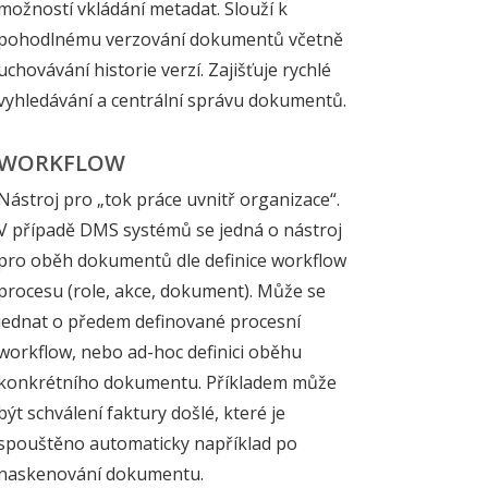
možností vkládání metadat. Slouží k
pohodlnému verzování dokumentů včetně
uchovávání historie verzí. Zajišťuje rychlé
vyhledávání a centrální správu dokumentů.
WORKFLOW
Nástroj pro „tok práce uvnitř organizace“.
V případě DMS systémů se jedná o nástroj
pro oběh dokumentů dle definice workflow
procesu (role, akce, dokument). Může se
jednat o předem definované procesní
workflow, nebo ad-hoc definici oběhu
konkrétního dokumentu. Příkladem může
být schválení faktury došlé, které je
spouštěno automaticky například po
naskenování dokumentu.