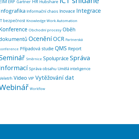
ICT snídaně
EIM
HR
ERP
Hubshare
Gartner
Integrace
Infografika
Inovace
Informační chaos
IT bezpečnost
Knowledge Work Automation
Konference
Oběh
Obchodní procesy
Ocenění
OCR
dokumentů
Partnerská
QMS
Případová studie
Report
konference
Seminář
Správa
Spolupráce
Směrnice
informací
Správa obsahu
Umělá inteligence
Vytěžování dat
Video
VIP
Veletrh
Webinář
Workflow