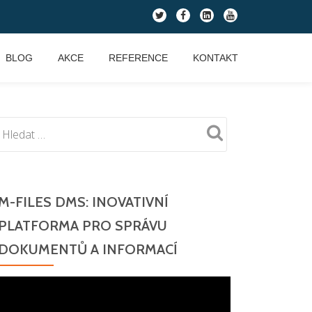
fa-
fa-
fa-
fa-
twitter
facebook
linkedin-
youtube
square
BLOG
AKCE
REFERENCE
KONTAKT
M-FILES DMS: INOVATIVNÍ
PLATFORMA PRO SPRÁVU
DOKUMENTŮ A INFORMACÍ
Video
přehrávač