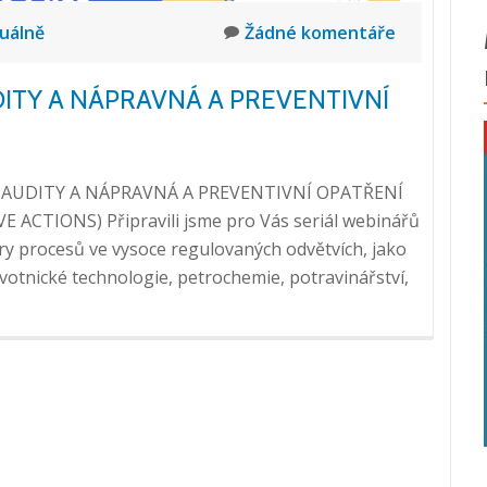
uálně
Žádné komentáře
DITY A NÁPRAVNÁ A PREVENTIVNÍ
nářů AUDITY A NÁPRAVNÁ A PREVENTIVNÍ OPATŘENÍ
 ACTIONS) Připravili jsme pro Vás seriál webinářů
y procesů ve vysoce regulovaných odvětvích, jako
avotnické technologie, petrochemie, potravinářství,
čtěte
ie
inářů
S: