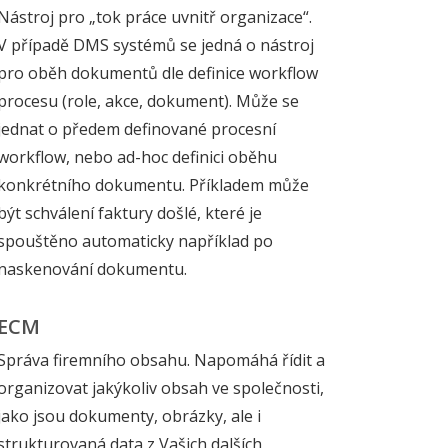
Nástroj pro „tok práce uvnitř organizace“.
V případě DMS systémů se jedná o nástroj
pro oběh dokumentů dle definice workflow
procesu (role, akce, dokument). Může se
jednat o předem definované procesní
workflow, nebo ad-hoc definici oběhu
konkrétního dokumentu. Příkladem může
být schválení faktury došlé, které je
spouštěno automaticky například po
naskenování dokumentu.
ECM
Správa firemního obsahu. Napomáhá řídit a
organizovat jakýkoliv obsah ve společnosti,
jako jsou dokumenty, obrázky, ale i
strukturovaná data z Vašich dalších