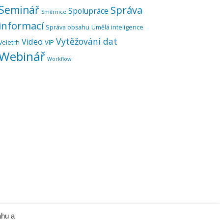
Seminář
Správa
Spolupráce
Směrnice
informací
Správa obsahu
Umělá inteligence
Vytěžování dat
Video
VIP
Veletrh
Webinář
Workflow
ahu a