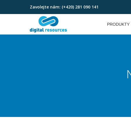
Zavolejte nám:
(+420) 281 090 141
Přeskočit
na
PRODUKTY
obsah