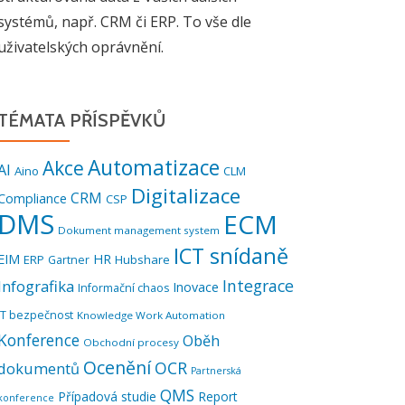
systémů, např. CRM či ERP. To vše dle
uživatelských oprávnění.
TÉMATA PŘÍSPĚVKŮ
Automatizace
Akce
AI
Aino
CLM
Digitalizace
CRM
Compliance
CSP
DMS
ECM
Dokument management system
ICT snídaně
EIM
HR
ERP
Hubshare
Gartner
Integrace
Infografika
Inovace
Informační chaos
IT bezpečnost
Knowledge Work Automation
Konference
Oběh
Obchodní procesy
Ocenění
OCR
dokumentů
Partnerská
QMS
Případová studie
Report
konference