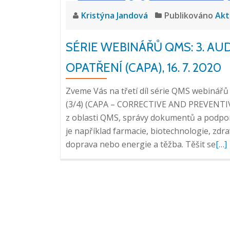
Kristýna Jandová
Publikováno
Akt
SÉRIE WEBINÁŘŮ QMS: 3. AU
OPATŘENÍ (CAPA), 16. 7. 2020
Zveme Vás na třetí díl série QMS webi
(3/4) (CAPA – CORRECTIVE AND PREVENTIVE
z oblasti QMS, správy dokumentů a podpor
je například farmacie, biotechnologie, zdr
Pře
doprava nebo energie a těžba. Těšit se
[…]
si
více
o
Sér
web
QM