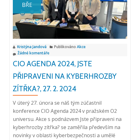
BŘE
ICT
snídaně:
Digitalizace
a
bezpapírová
Kristýna Jandová
Publikováno
Akce
kancelář,
Žádné komentáře
14.
CIO AGENDA 2024, JSTE
3.
2024
PŘIPRAVENI NA KYBERHROZBY
ZÍTŘKA?, 27. 2. 2024
V úterý 27. února se náš tým zúčastnil
konference CIO Agenda 2024 v pražském O2
universu. Akce s podnázvem Jste připraveni na
kyberhrozby zítřka? se zaměřila především na
novinky v oblasti kyberbezpečnosti a umělé