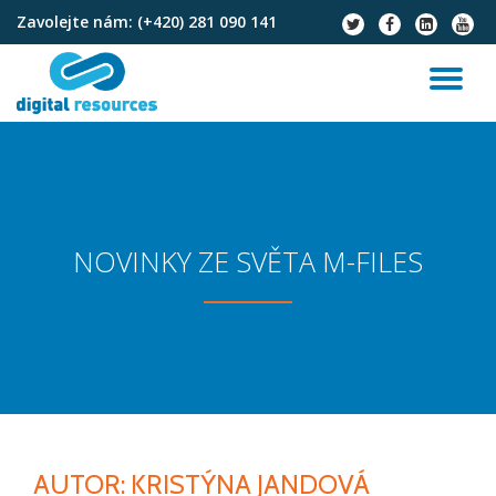
Zavolejte nám:
(+420) 281 090 141
fa-
fa-
fa-
fa-
twitter
facebook
linkedin-
youtu
Přeskočit
square
na
PŘ
obsah
NA
NOVINKY ZE SVĚTA M-FILES
AUTOR:
KRISTÝNA JANDOVÁ