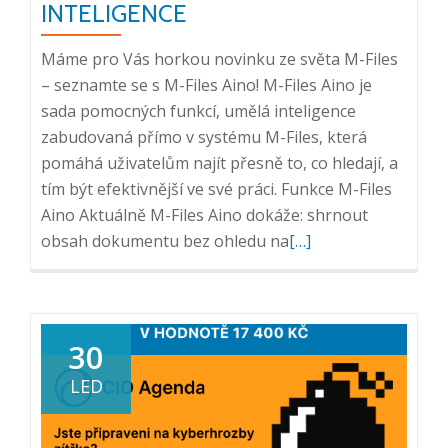
2024
INTELIGENCE
Máme pro Vás horkou novinku ze světa M-Files
– seznamte se s M-Files Aino! M-Files Aino je
sada pomocných funkcí, umělá inteligence
zabudovaná přímo v systému M-Files, která
pomáhá uživatelům najít přesně to, co hledají, a
tím být efektivnější ve své práci. Funkce M-Files
Aino Aktuálně M-Files Aino dokáže: shrnout
Přečtěte
obsah dokumentu bez ohledu na
[…]
si
více
o
M-
30
Files
LED
Aino
–