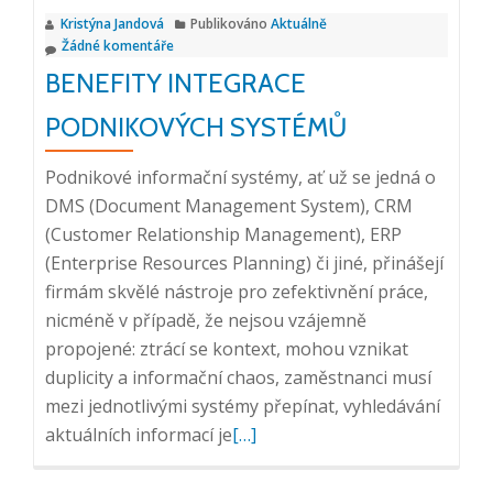
druhou
Kristýna Jandová
Publikováno
Aktuálně
polovinu
Žádné komentáře
roku
BENEFITY INTEGRACE
2024?
PODNIKOVÝCH SYSTÉMŮ
Podnikové informační systémy, ať už se jedná o
DMS (Document Management System), CRM
(Customer Relationship Management), ERP
(Enterprise Resources Planning) či jiné, přinášejí
firmám skvělé nástroje pro zefektivnění práce,
nicméně v případě, že nejsou vzájemně
propojené: ztrácí se kontext, mohou vznikat
duplicity a informační chaos, zaměstnanci musí
mezi jednotlivými systémy přepínat, vyhledávání
Přečtěte
aktuálních informací je
[…]
si
více