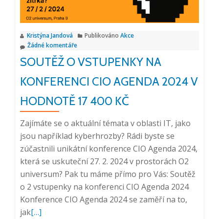
umělá
inteligence
Kristýna Jandová
Publikováno
Akce
Žádné komentáře
SOUTĚŽ O VSTUPENKY NA
KONFERENCI CIO AGENDA 2024 V
HODNOTĚ 17 400 KČ
Zajímáte se o aktuální témata v oblasti IT, jako
jsou například kyberhrozby? Rádi byste se
zúčastnili unikátní konference CIO Agenda 2024,
která se uskuteční 27. 2. 2024 v prostorách O2
universum? Pak tu máme přímo pro Vás: Soutěž
o 2 vstupenky na konferenci CIO Agenda 2024
Konference CIO Agenda 2024 se zaměří na to,
Přečtěte
jak
[…]