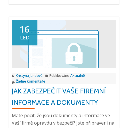
si
více
o
Soutěž
16
o
LED
vstupenky
na
konferenci
CIO
Agenda
Kristýna Jandová
Publikováno
Aktuálně
2024
Žádné komentáře
v
JAK ZABEZPEČIT VAŠE FIREMNÍ
hodnotě
17
INFORMACE A DOKUMENTY
400
Kč
Máte pocit, že jsou dokumenty a informace ve
Vaší firmě opravdu v bezpečí? Jste připraveni na