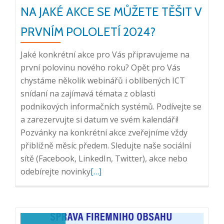
NA JAKÉ AKCE SE MŮŽETE TĚŠIT V
PRVNÍM POLOLETÍ 2024?
Jaké konkrétní akce pro Vás připravujeme na
první polovinu nového roku? Opět pro Vás
chystáme několik webinářů i oblíbených ICT
snídaní na zajímavá témata z oblasti
podnikových informačních systémů. Podívejte se
a zarezervujte si datum ve svém kalendáři!
Pozvánky na konkrétní akce zveřejníme vždy
přibližně měsíc předem. Sledujte naše sociální
sítě (Facebook, LinkedIn, Twitter), akce nebo
Přečtěte
odebírejte novinky
[…]
si
více
o
Na