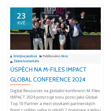
o
Benefity
23
integrace
KVĚ
podnikových
systémů
Kristýna Jandová
Publikováno
Akce
Žádné komentáře
ÚSPĚCH NA M-FILES IMPACT
GLOBAL CONFERENCE 2024
Digital Resources na globální konferenci M-Files
IMPACT 2024 potvrzuje svou pozici jako Global
Top 10 Partner a mezi stovkami partnerských
firem z celého světa si odváží 2 nominace a jednu