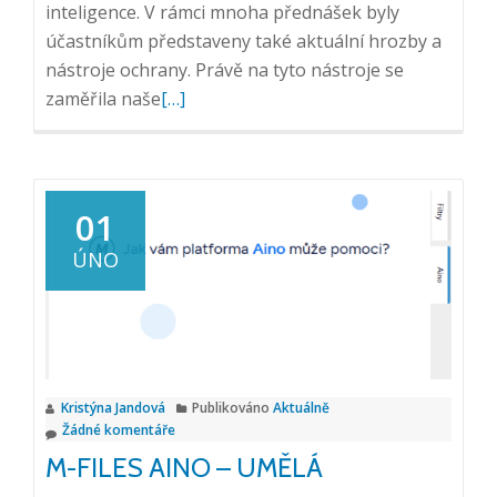
inteligence. V rámci mnoha přednášek byly
účastníkům představeny také aktuální hrozby a
nástroje ochrany. Právě na tyto nástroje se
Přečtěte
zaměřila naše
[…]
si
více
o
CIO
01
Agenda
ÚNO
2024,
Jste
připraveni
na
kyberhrozby
Kristýna Jandová
Publikováno
Aktuálně
zítřka?,
Žádné komentáře
27.
M-FILES AINO – UMĚLÁ
2.