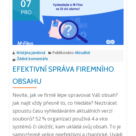
07
jaké
PRO
akce
se
můžete
těšit
v
Kristýna Jandová
Publikováno
Aktuálně
prvním
Žádné komentáře
pololetí
EFEKTIVNÍ SPRÁVA FIREMNÍHO
2024?
OBSAHU
Nevíte, jak ve firmě lépe spravovat Váš obsah?
Jak najít vždy přesně to, co hledáte? Neztrácet
spoustu času vyhledáváním aktuálních verzí
souborů? 52 % organizací používá 4 a více
systémů či úložišť, kam ukládá svůj obsah. To je
samozřejmě velice neefektivní a chaotické. Uvádí