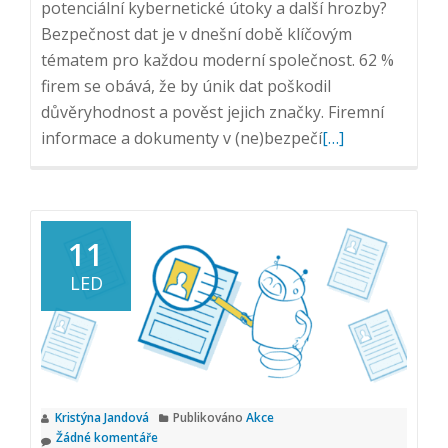
potenciální kybernetické útoky a další hrozby?
Bezpečnost dat je v dnešní době klíčovým
tématem pro každou moderní společnost. 62 %
firem se obává, že by únik dat poškodil
důvěryhodnost a pověst jejich značky. Firemní
Přečtěte
informace a dokumenty v (ne)bezpečí
[…]
si
více
o
Jak
11
zabezpečit
LED
Vaše
firemní
informace
a
dokumenty
Kristýna Jandová
Publikováno
Akce
Žádné komentáře