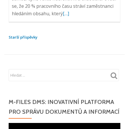
se, že 20 % pracovního času stráví zaměstnanci
Přečtěte
hledáním obsahu, který
[…]
si
více
o
NAVIGACE
Starší příspěvky
Efektivní
PRO
správa
PŘÍSPĚVKY
firemního
obsahu
M-FILES DMS: INOVATIVNÍ PLATFORMA
PRO SPRÁVU DOKUMENTŮ A INFORMACÍ
Video