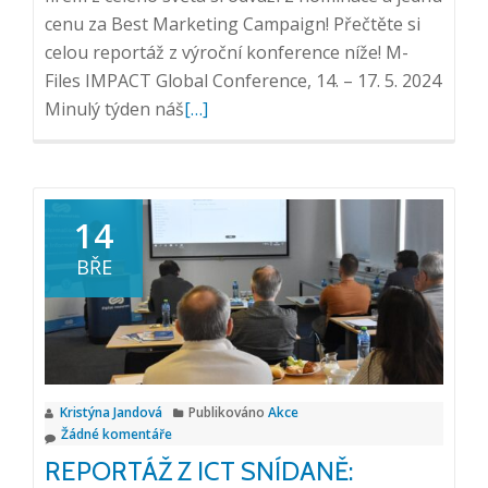
cenu za Best Marketing Campaign! Přečtěte si
celou reportáž z výroční konference níže! M-
Files IMPACT Global Conference, 14. – 17. 5. 2024
Přečtěte
Minulý týden náš
[…]
si
více
o
Úspěch
14
na
BŘE
M-
Files
IMPACT
Global
Conference
Kristýna Jandová
Publikováno
Akce
2024
Žádné komentáře
REPORTÁŽ Z ICT SNÍDANĚ: