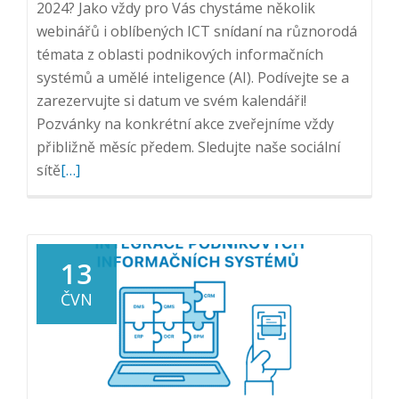
2024? Jako vždy pro Vás chystáme několik
webinářů i oblíbených ICT snídaní na různorodá
témata z oblasti podnikových informačních
systémů a umělé inteligence (AI). Podívejte se a
zarezervujte si datum ve svém kalendáři!
Pozvánky na konkrétní akce zveřejníme vždy
přibližně měsíc předem. Sledujte naše sociální
Přečtěte
sítě
[…]
si
více
o
Jaké
13
akce
ČVN
pro
Vás
připravujeme
na