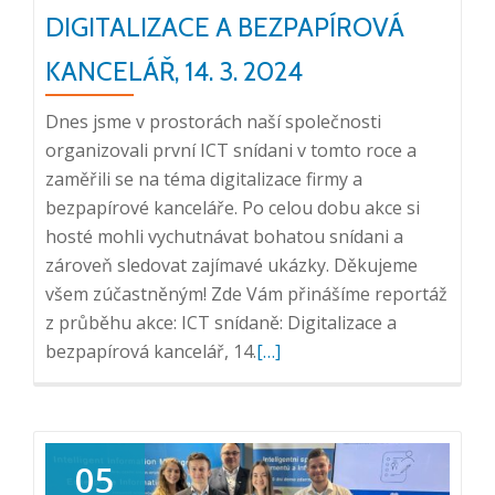
DIGITALIZACE A BEZPAPÍROVÁ
KANCELÁŘ, 14. 3. 2024
Dnes jsme v prostorách naší společnosti
organizovali první ICT snídani v tomto roce a
zaměřili se na téma digitalizace firmy a
bezpapírové kanceláře. Po celou dobu akce si
hosté mohli vychutnávat bohatou snídani a
zároveň sledovat zajímavé ukázky. Děkujeme
všem zúčastněným! Zde Vám přinášíme reportáž
z průběhu akce: ICT snídaně: Digitalizace a
Přečtěte
bezpapírová kancelář, 14.
[…]
si
více
o
Reportáž
05
z