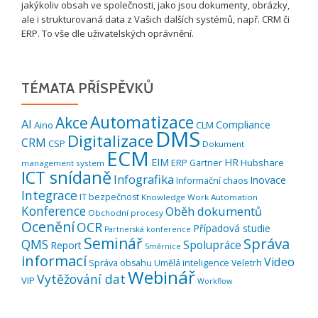
jakýkoliv obsah ve společnosti, jako jsou dokumenty, obrázky,
ale i strukturovaná data z Vašich dalších systémů, např. CRM či
ERP. To vše dle uživatelských oprávnění.
TÉMATA PŘÍSPĚVKŮ
Automatizace
Akce
AI
Compliance
Aino
CLM
DMS
Digitalizace
CRM
CSP
Dokument
ECM
EIM
HR
ERP
Hubshare
Gartner
management system
ICT snídaně
Infografika
Inovace
Informační chaos
Integrace
IT bezpečnost
Knowledge Work Automation
Konference
Oběh dokumentů
Obchodní procesy
Ocenění
OCR
Případová studie
Partnerská konference
Seminář
Správa
QMS
Spolupráce
Report
Směrnice
informací
Video
Správa obsahu
Umělá inteligence
Veletrh
Webinář
Vytěžování dat
VIP
Workflow