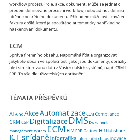
workflow procesu (role, akce, dokument). Může se jednat o
předem definované procesní workflow, nebo ad-hoc definici
oběhu konkrétního dokumentu. Příkladem může být schválení
faktury došlé, které je spouštěno automaticky například po
naskenování dokumentu.
ECM
Správa firemního obsahu. Napomáhá řídit a organizovat
jakýkoliv obsah ve společnosti, jako jsou dokumenty, obrázky,
ale i strukturovaná data z Vašich dalších systémů, např. CRM či
ERP. To vše dle uživatelských oprávnění.
TÉMATA PŘÍSPĚVKŮ
Automatizace
Akce
AI
Compliance
Aino
CLM
DMS
Digitalizace
CRM
CSP
Dokument
ECM
EIM
HR
ERP
Hubshare
Gartner
management system
ICT snídaně
Infografika
Inovace
Informační chaos