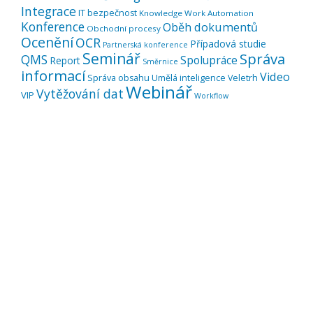
Integrace
IT bezpečnost
Knowledge Work Automation
Konference
Oběh dokumentů
Obchodní procesy
Ocenění
OCR
Případová studie
Partnerská konference
Seminář
Správa
QMS
Spolupráce
Report
Směrnice
informací
Video
Správa obsahu
Umělá inteligence
Veletrh
Webinář
Vytěžování dat
VIP
Workflow