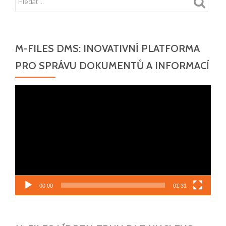
oddělení
–
jaké
nástroje
M-FILES DMS: INOVATIVNÍ PLATFORMA
potřebují
PRO SPRÁVU DOKUMENTŮ A INFORMACÍ
manažeři
v
Video
oblasti
přehrávač
řízení
lidských
zdrojů?
00:00
01:31