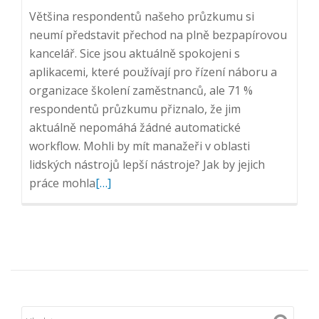
Většina respondentů našeho průzkumu si
neumí představit přechod na plně bezpapírovou
kancelář. Sice jsou aktuálně spokojeni s
aplikacemi, které používají pro řízení náboru a
organizace školení zaměstnanců, ale 71 %
respondentů průzkumu přiznalo, že jim
aktuálně nepomáhá žádné automatické
workflow. Mohli by mít manažeři v oblasti
lidských nástrojů lepší nástroje? Jak by jejich
Přečtěte
práce mohla
[…]
si
více
o
Automatizace
a
digitalizace
HR