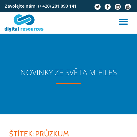
Zavolejte nám:
(+420) 281 090 141
fa-
fa-
fa-
fa-
twitter
facebook
linkedin-
youtu
Přeskočit
square
na
PŘ
obsah
NA
NOVINKY ZE SVĚTA M-FILES
ŠTÍTEK:
PRŮZKUM