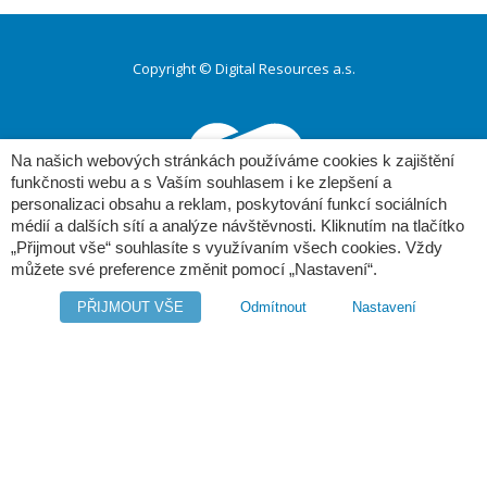
Copyright © Digital Resources a.s.
Druhé
ménu
Na našich webových stránkách používáme cookies k zajištění
funkčnosti webu a s Vaším souhlasem i ke zlepšení a
personalizaci obsahu a reklam, poskytování funkcí sociálních
médií a dalších sítí a analýze návštěvnosti. Kliknutím na tlačítko
„Přijmout vše“ souhlasíte s využívaním všech cookies. Vždy
můžete své preference změnit pomocí „Nastavení“.
Poděbradská 520/24
190 00 Praha 9
PŘIJMOUT VŠE
Odmítnout
Nastavení
tel.: (+420) 281 090 141
e-mail:
info@edms.cz