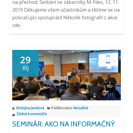
na přechod. Setkání se zákazníky M-Files, 12. 11.
2019 Děkujeme všem účastníkům a těšíme se na
pokračující spolupráci! Několik fotografií z akce
zde:
29
ŘÍJ
Kristýna Jandová
Publikováno
Aktuálně
Žádné komentáře
SEMINÁR: AKO NA INFORMAČNÝ