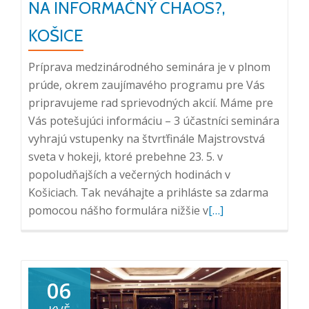
NA INFORMAČNÝ CHAOS?,
KOŠICE
Príprava medzinárodného seminára je v plnom
prúde, okrem zaujímavého programu pre Vás
pripravujeme rad sprievodných akcií. Máme pre
Vás potešujúci informáciu – 3 účastníci seminára
vyhrajú vstupenky na štvrťfinále Majstrovstvá
sveta v hokeji, ktoré prebehne 23. 5. v
popoludňajších a večerných hodinách v
Košiciach. Tak neváhajte a prihláste sa zdarma
Přečtěte
pomocou nášho formulára nižšie v
[…]
si
více
o
Zlosovania
06
o