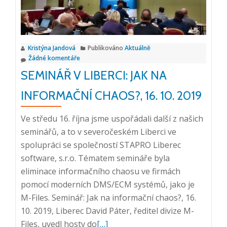
chaos?,
24.
10.
Kristýna Jandová
Publikováno
Aktuálně
2019,
Žádné komentáře
Bratislava
SEMINÁŘ V LIBERCI: JAK NA
INFORMAČNÍ CHAOS?, 16. 10. 2019
Ve středu 16. října jsme uspořádali další z našich
seminářů, a to v severočeském Liberci ve
spolupráci se společností STAPRO Liberec
software, s.r.o. Tématem semináře byla
eliminace informačního chaosu ve firmách
pomocí moderních DMS/ECM systémů, jako je
M-Files. Seminář: Jak na informační chaos?, 16.
10. 2019, Liberec David Páter, ředitel divize M-
Přečtěte
Files, uvedl hosty do
[…]