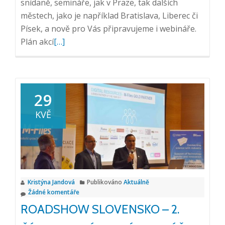
snídaně, semináře, jak v Praze, tak dalších
městech, jako je například Bratislava, Liberec či
Písek, a nově pro Vás připravujeme i webináře.
Přečtěte
Plán akcí
[…]
si
více
o
Plán
29
akcí
KVĚ
na
druhé
pololetí
2019
Kristýna Jandová
Publikováno
Aktuálně
Žádné komentáře
ROADSHOW SLOVENSKO – 2.