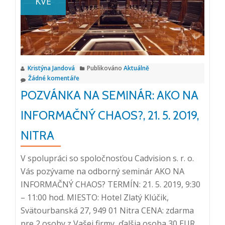
KVĚ
lístky
na
štvrťfinále
Majstrovstvá
sveta
Kristýna Jandová
Publikováno
Aktuálně
v
Žádné komentáře
hokeji!
POZVÁNKA NA SEMINÁR: AKO NA
Seminár:
AKO
INFORMAČNÝ CHAOS?, 21. 5. 2019,
NA
NITRA
INFORMAČNÝ
CHAOS?,
V spolupráci so spoločnosťou Cadvision s. r. o.
Košice
Vás pozývame na odborný seminár AKO NA
INFORMAČNÝ CHAOS? TERMÍN: 21. 5. 2019, 9:30
– 11:00 hod. MIESTO: Hotel Zlatý Klúčik,
Svätourbanská 27, 949 01 Nitra CENA: zdarma
pre 2 osoby z Vašej firmy, ďalšia osoba 30 EUR