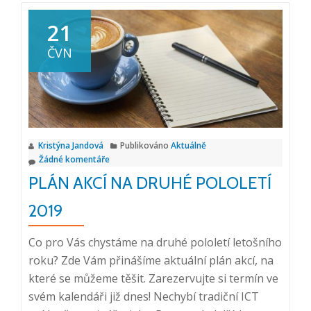
o
Pozvánka
21
na
ČVN
seminář:
Jak
na
informačn
chaos?,
Kristýna Jandová
Publikováno
Aktuálně
16.
Žádné komentáře
10.
PLÁN AKCÍ NA DRUHÉ POLOLETÍ
2019,
Liberec
2019
Co pro Vás chystáme na druhé pololetí letošního
roku? Zde Vám přinášíme aktuální plán akcí, na
které se můžeme těšit. Zarezervujte si termín ve
svém kalendáři již dnes! Nechybí tradiční ICT