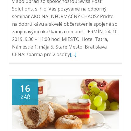
V spolupráci so spoločnosťou Swiss Post
Solutions, s. r. o. Vás pozývame na odborný
seminár AKO NA INFORMAČNÝ CHAOS? Príďte
na dobrú kávu a skvelé občerstvenie spojené so
zaujímavými ukážkami a témami! TERMÍN: 24. 10.
2019, 9:30 – 11:00 hod. MIESTO: Hotel Tatra,
Námestie 1. mája 5, Staré Mesto, Bratislava
Přečtěte
CENA: zdarma pre 2 osoby
[…]
si
více
o
Pozvánka
16
na
ZÁŘ
Seminár:
AKO
NA
INFORMAČNÝ
CHAOS?,