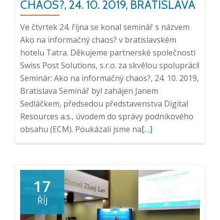
CHAOS?, 24. 10. 2019, BRATISLAVA
Ve čtvrtek 24. října se konal seminář s názvem
Ako na informačný chaos? v bratislavském
hotelu Tatra. Děkujeme partnerské společnosti
Swiss Post Solutions, s.r.o. za skvělou spolupráci!
Seminár: Ako na informačný chaos?, 24. 10. 2019,
Bratislava Seminář byl zahájen Janem
Sedláčkem, předsedou představenstva Digital
Resources a.s., úvodem do správy podnikového
Přečtěte
obsahu (ECM). Poukázali jsme na
[…]
si
více
o
Seminár:
17
Ako
ŘÍJ
na
informačný