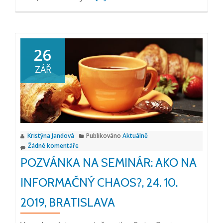
si
více
o
Seminář
26
v
ZÁŘ
Liberci:
Jak
na
informační
chaos?,
Kristýna Jandová
Publikováno
Aktuálně
16.
Žádné komentáře
10.
POZVÁNKA NA SEMINÁR: AKO NA
2019
INFORMAČNÝ CHAOS?, 24. 10.
2019, BRATISLAVA