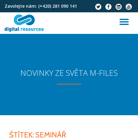
Zavolejte nám:
(+420) 281 090 141
fa-
fa-
fa-
fa-
twitter
facebook
linkedin-
youtu
Přeskočit
square
na
PŘ
obsah
NA
NOVINKY ZE SVĚTA M-FILES
ŠTÍTEK:
SEMINÁŘ