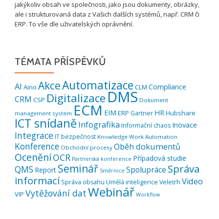
jakýkoliv obsah ve společnosti, jako jsou dokumenty, obrázky,
ale i strukturovaná data z Vašich dalších systémů, např. CRM či
ERP. To vše dle uživatelských oprávnění.
TÉMATA PŘÍSPĚVKŮ
Automatizace
Akce
AI
Compliance
Aino
CLM
DMS
Digitalizace
CRM
CSP
Dokument
ECM
EIM
HR
ERP
Hubshare
Gartner
management system
ICT snídaně
Infografika
Inovace
Informační chaos
Integrace
IT bezpečnost
Knowledge Work Automation
Konference
Oběh dokumentů
Obchodní procesy
Ocenění
OCR
Případová studie
Partnerská konference
Seminář
Správa
QMS
Spolupráce
Report
Směrnice
informací
Video
Správa obsahu
Umělá inteligence
Veletrh
Webinář
Vytěžování dat
VIP
Workflow