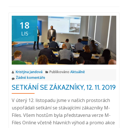
18
LIS
Kristýna Jandová
Publikováno
Aktuálně
Žádné komentáře
SETKÁNÍ SE ZÁKAZNÍKY, 12. 11. 2019
V úterý 12. listopadu jsme v našich prostorách
uspořádali setkání se stávajícími zákazníky M-
Files. Všem hostům byla představena verze M-
Files Online včetně hlavních výhod a promo akce