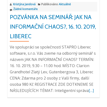
Kristýna Jandová
Publikováno
Aktuálně
24.
Žádné komentáře
10.
POZVÁNKA NA SEMINÁŘ: JAK NA
2019,
Bratislava
INFORMAČNÍ CHAOS?, 16. 10. 2019,
LIBEREC
Ve spolupráci se společností STAPRO Liberec
software, s.r.o. Vás zveme na odborný seminář s
názvem JAK NA INFORMAČNÍ CHAOS? TERMÍN:
16. 10. 2019, 9.30 – 11.00 hod. MÍSTO: Clarion
Grandhotel Zlatý Lev, Gutenbergova 3, Liberec
CENA: Zdarma pro 2 osoby z Vaší firmy, další
osoba 980 Kč REGISTRACE ZDE DOTKNEME SE
Přečtěte
NÁSLEDUJÍCÍCH TÉMAT: Inteligentní správa
[…]
si
více