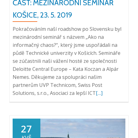
ČÁST: MEZINÁRODNÍ SEMINÁŘ
KOŠICE, 23. 5. 2019
Pokračováním naší roadshow po Slovensku byl
mezinárodní seminář s názvem „Ako na
informačný chaos?“, který jsme uspořádali na
půdě Technické univerzity v Košicích. Semináře
se zúčastnili naši vážení hosté ze společnosti
Deloitte Central Europe – Kata Koczan a Alpár
Nemes. Děkujeme za spolupráci našim
partnerům UVP Technicom, Swiss Post
Přečtěte
Solutions, s.r.o., Asociaci za lepší ICT
[…]
si
více
o
Roadshow
27
Slovensko
KVĚ