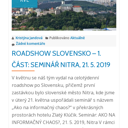
–
2.
část:
Mezinárodní
seminář
Kristýna Jandová
Publikováno
Aktuálně
Košice,
Žádné komentáře
23.
ROADSHOW SLOVENSKO – 1.
5.
2019
ČÁST: SEMINÁŘ NITRA, 21. 5. 2019
V květnu se náš tým vydal na celotýdenní
roadshow po Slovensku, přičemž první
zastávkou bylo slovenské město Nitra, kde jsme
v úterý 21. května uspořádali seminář s názvem
„Ako na informačný chaos?“ v překrásných
prostorách hotelu Zlatý Klúčik. Seminár: AKO NA
INFORMAČNÝ CHAOS?, 21. 5. 2019, Nitra V rámci