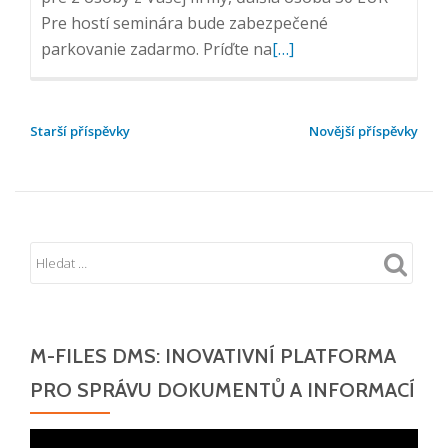
Pre hostí seminára bude zabezpečené
Přečtěte
parkovanie zadarmo. Príďte na
[…]
si
více
o
NAVIGACE
Starší příspěvky
Novější příspěvky
Pozvánka
PRO
na
PŘÍSPĚVKY
seminár:
AKO
NA
INFORMAČNÝ
CHAOS?,
21.
M-FILES DMS: INOVATIVNÍ PLATFORMA
5.
2019,
PRO SPRÁVU DOKUMENTŮ A INFORMACÍ
Nitra
Video