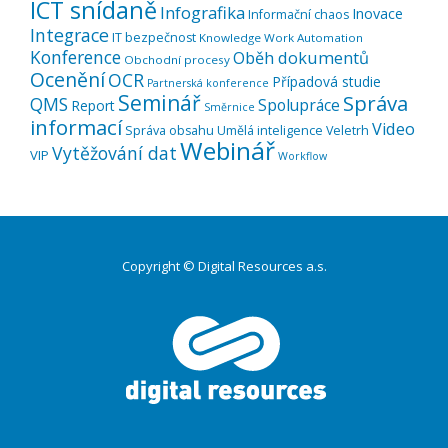
ICT snídaně
Infografika
Inovace
Informační chaos
Integrace
IT bezpečnost
Knowledge Work Automation
Konference
Oběh dokumentů
Obchodní procesy
Ocenění
OCR
Případová studie
Partnerská konference
Seminář
Správa
QMS
Spolupráce
Report
Směrnice
informací
Video
Správa obsahu
Umělá inteligence
Veletrh
Webinář
Vytěžování dat
VIP
Workflow
Copyright © Digital Resources a.s.
Druhé
ménu