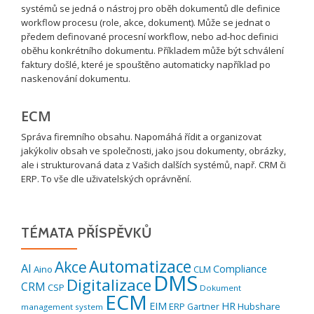
systémů se jedná o nástroj pro oběh dokumentů dle definice
workflow procesu (role, akce, dokument). Může se jednat o
předem definované procesní workflow, nebo ad-hoc definici
oběhu konkrétního dokumentu. Příkladem může být schválení
faktury došlé, které je spouštěno automaticky například po
naskenování dokumentu.
ECM
Správa firemního obsahu. Napomáhá řídit a organizovat
jakýkoliv obsah ve společnosti, jako jsou dokumenty, obrázky,
ale i strukturovaná data z Vašich dalších systémů, např. CRM či
ERP. To vše dle uživatelských oprávnění.
TÉMATA PŘÍSPĚVKŮ
Automatizace
Akce
AI
Compliance
Aino
CLM
DMS
Digitalizace
CRM
CSP
Dokument
ECM
EIM
HR
ERP
Hubshare
Gartner
management system