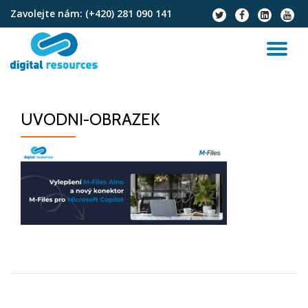
Zavolejte nám:
(+420) 281 090 141
fa-
fa-
fa-
fa-
twitter
facebook
linkedin-
youtu
Přeskočit
square
na
PŘ
obsah
NA
UVODNI-OBRAZEK