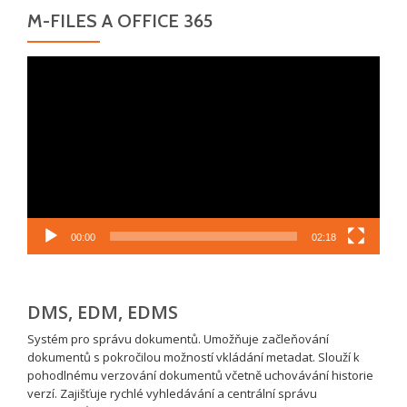
M-FILES A OFFICE 365
Video
přehrávač
00:00
02:18
DMS, EDM, EDMS
Systém pro správu dokumentů. Umožňuje začleňování
dokumentů s pokročilou možností vkládání metadat. Slouží k
pohodlnému verzování dokumentů včetně uchovávání historie
verzí. Zajišťuje rychlé vyhledávání a centrální správu