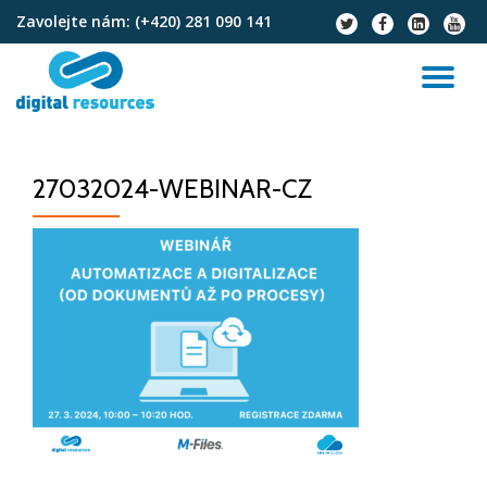
Zavolejte nám:
(+420) 281 090 141
fa-
fa-
fa-
fa-
twitter
facebook
linkedin-
youtu
Přeskočit
square
na
PŘ
obsah
NA
27032024-WEBINAR-CZ