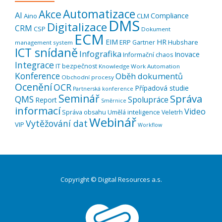
Automatizace
Akce
AI
Compliance
Aino
CLM
DMS
Digitalizace
CRM
CSP
Dokument
ECM
EIM
HR
ERP
Hubshare
Gartner
management system
ICT snídaně
Infografika
Inovace
Informační chaos
Integrace
IT bezpečnost
Knowledge Work Automation
Konference
Oběh dokumentů
Obchodní procesy
Ocenění
OCR
Případová studie
Partnerská konference
Seminář
Správa
QMS
Spolupráce
Report
Směrnice
informací
Video
Správa obsahu
Umělá inteligence
Veletrh
Webinář
Vytěžování dat
VIP
Workflow
Copyright © Digital Resources a.s.
Druhé
ménu