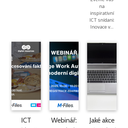
na
inspirativní
ICT snídani:
Inovace v…
ICT
Webinář:
Jaké akce