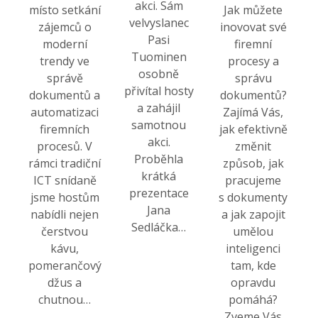
akci. Sám
místo setkání
Jak můžete
velvyslanec
zájemců o
inovovat své
Pasi
moderní
firemní
Tuominen
trendy ve
procesy a
osobně
správě
správu
přivítal hosty
dokumentů a
dokumentů?
a zahájil
automatizaci
Zajímá Vás,
samotnou
firemních
jak efektivně
akci.
procesů. V
změnit
Proběhla
rámci tradiční
způsob, jak
krátká
ICT snídaně
pracujeme
prezentace
jsme hostům
s dokumenty
Jana
nabídli nejen
a jak zapojit
Sedláčka…
čerstvou
umělou
kávu,
inteligenci
pomerančový
tam, kde
džus a
opravdu
chutnou…
pomáhá?
Zveme Vás