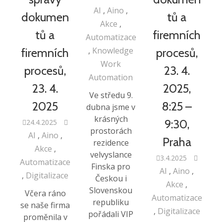
AI
Aino
dokumen
tů a
Akce
tů a
firemních
Automatizace
Knowledge
firemních
procesů,
Work
procesů,
23. 4.
Automation
23. 4.
2025,
Ve středu 9.
2025
8:25 –
dubna jsme v
krásných
9:30,
24.4.2025
prostorách
AI
Aino
Praha
rezidence
Akce
velvyslance
3.4.2025
Automatizace
Finska pro
AI
Aino
Digitalizace
Českou i
Akce
Slovenskou
Včera ráno
Automatizace
republiku
se naše firma
Digitalizace
pořádali VIP
proměnila v