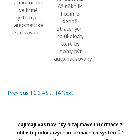
přínosné mít
Až několik
ve firmě
hodin je
systém pro
denně
automatické
ztracených
zpracování…
na úkolech,
které by
mohly být
automatizovány.
…
Previous
1
2
3
4
5
…
14
Next
Zajímají Vás novinky a zajímavé informace z
oblasti podnikových informačních systémů?