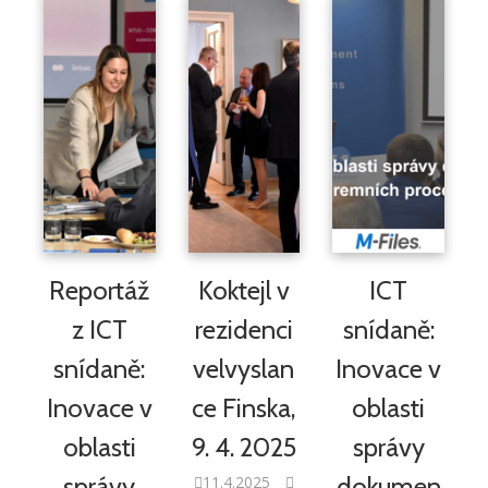
Reportáž
Koktejl v
ICT
z ICT
rezidenci
snídaně:
snídaně:
velvyslan
Inovace v
Inovace v
ce Finska,
oblasti
oblasti
9. 4. 2025
správy
správy
dokumen
11.4.2025