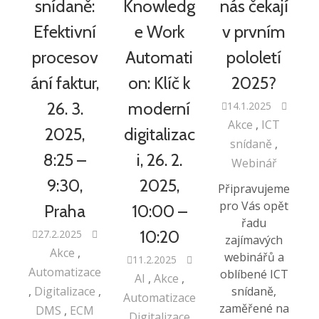
snídaně:
Knowledg
nás čekají
Efektivní
e Work
v prvním
procesov
Automati
pololetí
ání faktur,
on: Klíč k
2025?
26. 3.
moderní
14.1.2025
Akce
ICT
2025,
digitalizac
snídaně
8:25 –
i, 26. 2.
Webinář
9:30,
2025,
Připravujeme
pro Vás opět
Praha
10:00 –
řadu
10:20
27.2.2025
zajímavých
Akce
webinářů a
11.2.2025
Automatizace
oblíbené ICT
AI
Akce
Digitalizace
snídaně,
Automatizace
zaměřené na
DMS
ECM
Digitalizace