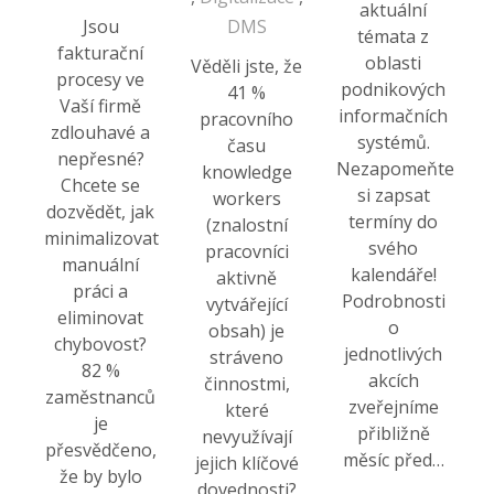
aktuální
Jsou
DMS
témata z
fakturační
oblasti
Věděli jste, že
procesy ve
podnikových
41 %
Vaší firmě
informačních
pracovního
zdlouhavé a
systémů.
času
nepřesné?
Nezapomeňte
knowledge
Chcete se
si zapsat
workers
dozvědět, jak
termíny do
(znalostní
minimalizovat
svého
pracovníci
manuální
kalendáře!
aktivně
práci a
Podrobnosti
vytvářející
eliminovat
o
obsah) je
chybovost?
jednotlivých
stráveno
82 %
akcích
činnostmi,
zaměstnanců
zveřejníme
které
je
přibližně
nevyužívají
přesvědčeno,
měsíc před…
jejich klíčové
že by bylo
dovednosti?