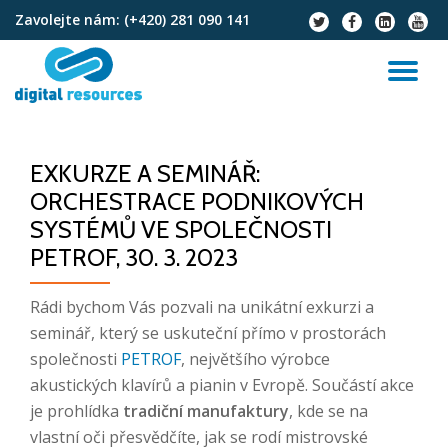
Zavolejte nám:
(+420) 281 090 141
fa-
fa-
fa-
fa-
twitter
facebook
linkedin-
youtu
Přeskočit
square
na
PŘ
obsah
NA
EXKURZE A SEMINÁŘ:
ORCHESTRACE PODNIKOVÝCH
SYSTÉMŮ VE SPOLEČNOSTI
PETROF, 30. 3. 2023
Rádi bychom Vás pozvali na unikátní exkurzi a
seminář, který se uskuteční přímo v prostorách
společnosti
PETROF
, největšího výrobce
akustických klavírů a pianin v Evropě. Součástí akce
je prohlídka
tradiční manufaktury
, kde se na
vlastní oči přesvědčíte, jak se rodí mistrovské