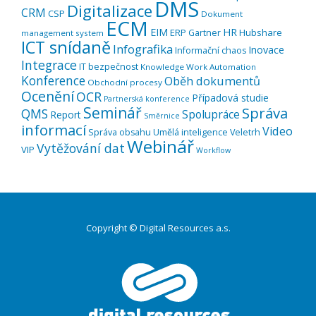
DMS
Digitalizace
CRM
CSP
Dokument
ECM
EIM
HR
ERP
Hubshare
Gartner
management system
ICT snídaně
Infografika
Inovace
Informační chaos
Integrace
IT bezpečnost
Knowledge Work Automation
Konference
Oběh dokumentů
Obchodní procesy
Ocenění
OCR
Případová studie
Partnerská konference
Seminář
Správa
QMS
Spolupráce
Report
Směrnice
informací
Video
Správa obsahu
Umělá inteligence
Veletrh
Webinář
Vytěžování dat
VIP
Workflow
Copyright © Digital Resources a.s.
Druhé
ménu