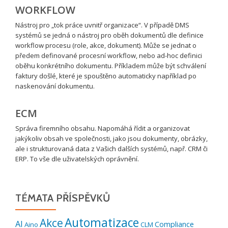
WORKFLOW
Nástroj pro „tok práce uvnitř organizace“. V případě DMS
systémů se jedná o nástroj pro oběh dokumentů dle definice
workflow procesu (role, akce, dokument). Může se jednat o
předem definované procesní workflow, nebo ad-hoc definici
oběhu konkrétního dokumentu. Příkladem může být schválení
faktury došlé, které je spouštěno automaticky například po
naskenování dokumentu.
ECM
Správa firemního obsahu. Napomáhá řídit a organizovat
jakýkoliv obsah ve společnosti, jako jsou dokumenty, obrázky,
ale i strukturovaná data z Vašich dalších systémů, např. CRM či
ERP. To vše dle uživatelských oprávnění.
TÉMATA PŘÍSPĚVKŮ
Automatizace
Akce
AI
Compliance
Aino
CLM