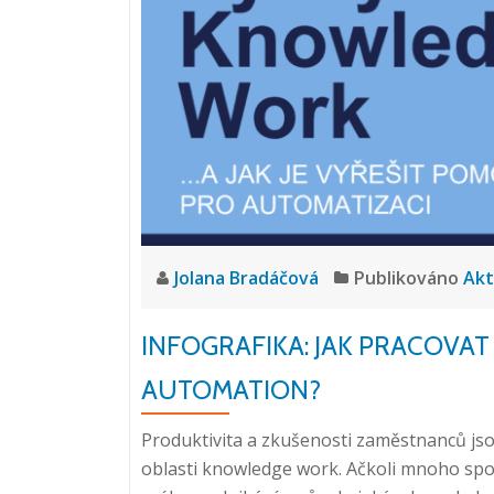
Jolana Bradáčová
Publikováno
Akt
INFOGRAFIKA: JAK PRACOVA
AUTOMATION?
Produktivita a zkušenosti zaměstnanců jsou 
oblasti knowledge work. Ačkoli mnoho spole