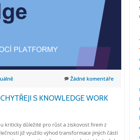
a
správu
obsahu,
30.
7.
2025,
10:00
–
10:20
uálně
Žádné komentáře
T CHYTŘEJI S KNOWLEDGE WORK
kriticky důležité pro růst a ziskovost firem z
čností již využilo výhod transformace jiných částí