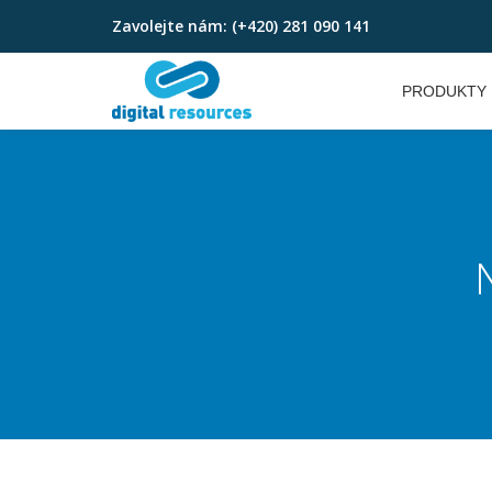
Zavolejte nám:
(+420) 281 090 141
Přeskočit
na
PRODUKTY
obsah