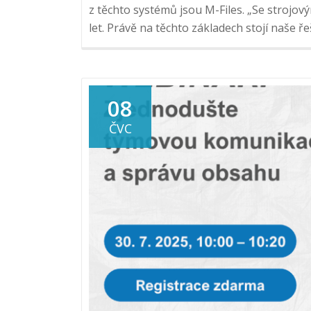
z těchto systémů jsou M-Files. „Se strojov
let. Právě na těchto základech stojí naše ře
08
ČVC