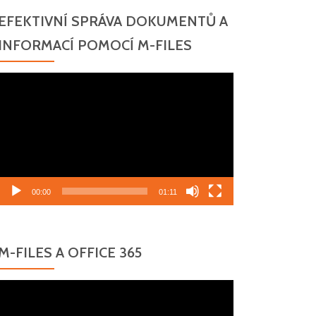
jší,
EFEKTIVNÍ SPRÁVA DOKUMENTŮ A
INFORMACÍ POMOCÍ M-FILES
Video
přehrávač
00:00
01:11
M-FILES A OFFICE 365
Video
přehrávač