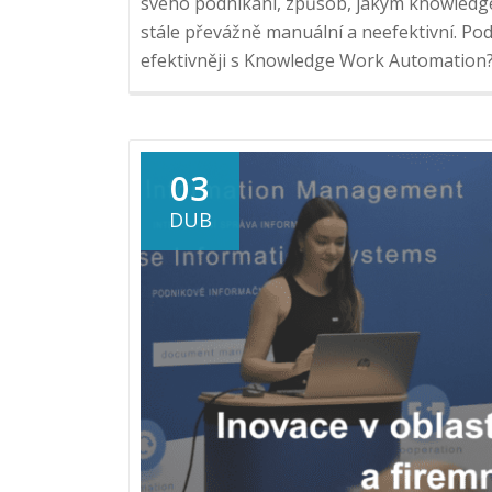
svého podnikání, způsob, jakým knowledge
stále převážně manuální a neefektivní. Pod
efektivněji s Knowledge Work Automation? 
03
DUB