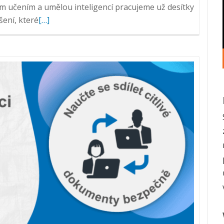
ým učením a umělou inteligencí pracujeme už desítky
Přečtěte
šení, které
[…]
si
více
o
Jak
inteligentní
správa
dokumentů
mění
produktivitu,
spolupráci
i
strategii
firem?