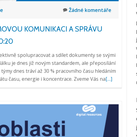
ce
Žádné komentáře
MOVOU KOMUNIKACI A SPRÁVU
10:20
fektivně spolupracovat a sdílet dokumenty se svými
dálku je dnes již novým standardem, ale přeposílání
 týmy dnes tráví až 30 % pracovního času hledáním
Přečtěte
átu času, energie i koncentrace. Zveme Vás na
[…]
si
více
o
Webinář:
Zjednodušte
týmovou
komunikaci