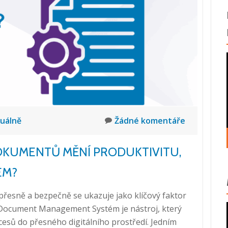
Rychlejší,
přehledně
digitální,
16.
09.
2025,
8:25
–
9:30,
Praha
uálně
Žádné komentáře
DOKUMENTŮ MĚNÍ PRODUKTIVITU,
EM?
přesně a bezpečně se ukazuje jako klíčový faktor
Document Management Systém je nástroj, který
esů do přesného digitálního prostředí. Jedním