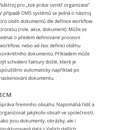
Nástroj pro „tok práce uvnitř organizace“.
V případě DMS systémů se jedná o nástroj
pro oběh dokumentů dle definice workflow
procesu (role, akce, dokument). Může se
jednat o předem definované procesní
workflow, nebo ad-hoc definici oběhu
konkrétního dokumentu. Příkladem může
být schválení faktury došlé, které je
spouštěno automaticky například po
naskenování dokumentu.
ECM
Správa firemního obsahu. Napomáhá řídit a
organizovat jakýkoliv obsah ve společnosti,
jako jsou dokumenty, obrázky, ale i
strukturovaná data z Vašich dalších