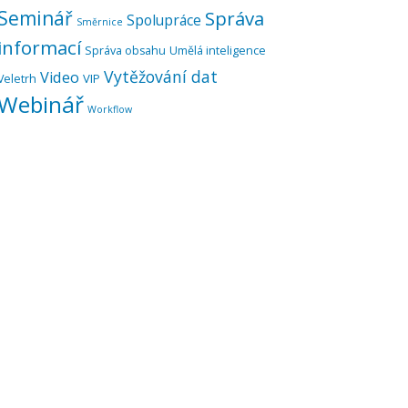
Seminář
Správa
Spolupráce
Směrnice
informací
Správa obsahu
Umělá inteligence
Vytěžování dat
Video
VIP
Veletrh
Webinář
Workflow