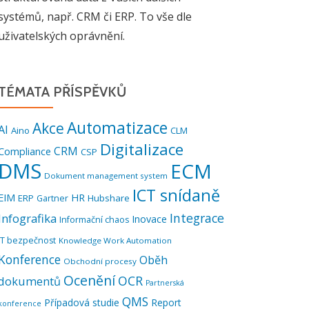
systémů, např. CRM či ERP. To vše dle
uživatelských oprávnění.
TÉMATA PŘÍSPĚVKŮ
Automatizace
Akce
AI
Aino
CLM
Digitalizace
CRM
Compliance
CSP
DMS
ECM
Dokument management system
ICT snídaně
EIM
HR
ERP
Hubshare
Gartner
Integrace
Infografika
Inovace
Informační chaos
IT bezpečnost
Knowledge Work Automation
Konference
Oběh
Obchodní procesy
Ocenění
OCR
dokumentů
Partnerská
QMS
Případová studie
Report
konference