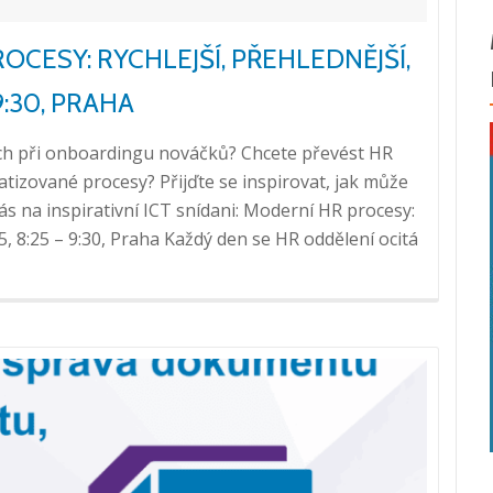
OCESY: RYCHLEJŠÍ, PŘEHLEDNĚJŠÍ,
 9:30, PRAHA
lech při onboardingu nováčků? Chcete převést HR
atizované procesy? Přijďte se inspirovat, jak může
ás na inspirativní ICT snídani: Moderní HR procesy:
Přečtěte
025, 8:25 – 9:30, Praha Každý den se HR oddělení ocitá
si
více
o
ICT
snídaně:
Moderní
HR
procesy: