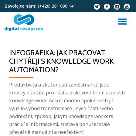
Zavolejte nám:
(+420) 281 090 141
fa-
fa-
fa-
fa-
twitter
facebook
linkedin-
youtu
Přeskočit
square
na
PŘ
obsah
NA
INFOGRAFIKA: JAK PRACOVAT
CHYTŘEJI S KNOWLEDGE WORK
AUTOMATION?
Produktivita a zkušenosti zaměstnanců jsou
kriticky důležité pro růst a ziskovost firem z oblasti
knowledge work. Ačkoli mnoho společností již
využilo výhod transformace jiných částí svého
podnikání, způsob, jakým knowledge workers
pracují s informacemi, zůstává bohužel stále
převážně manuální a neefektivní.