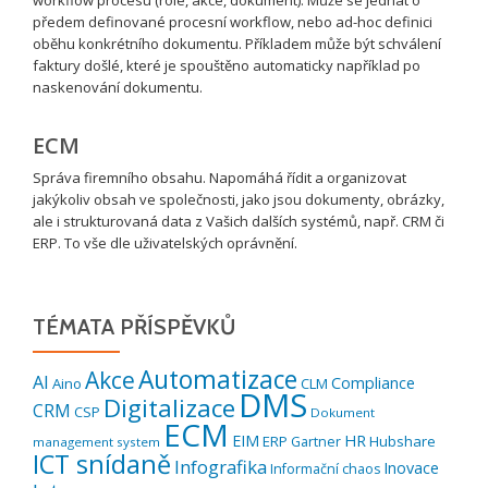
workflow procesu (role, akce, dokument). Může se jednat o
předem definované procesní workflow, nebo ad-hoc definici
oběhu konkrétního dokumentu. Příkladem může být schválení
faktury došlé, které je spouštěno automaticky například po
naskenování dokumentu.
ECM
Správa firemního obsahu. Napomáhá řídit a organizovat
jakýkoliv obsah ve společnosti, jako jsou dokumenty, obrázky,
ale i strukturovaná data z Vašich dalších systémů, např. CRM či
ERP. To vše dle uživatelských oprávnění.
TÉMATA PŘÍSPĚVKŮ
Automatizace
Akce
AI
Compliance
Aino
CLM
DMS
Digitalizace
CRM
CSP
Dokument
ECM
EIM
HR
ERP
Hubshare
Gartner
management system
ICT snídaně
Infografika
Inovace
Informační chaos