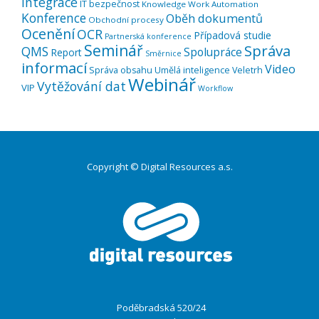
Integrace
IT bezpečnost
Knowledge Work Automation
Konference
Oběh dokumentů
Obchodní procesy
Ocenění
OCR
Případová studie
Partnerská konference
Seminář
Správa
QMS
Spolupráce
Report
Směrnice
informací
Video
Správa obsahu
Umělá inteligence
Veletrh
Webinář
Vytěžování dat
VIP
Workflow
Copyright © Digital Resources a.s.
Druhé
ménu
Poděbradská 520/24