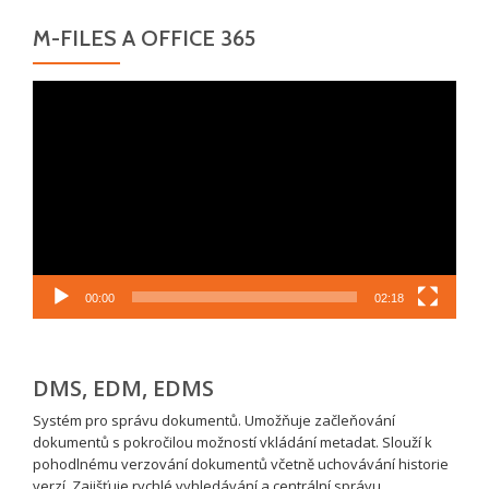
M-FILES A OFFICE 365
Video
přehrávač
00:00
02:18
DMS, EDM, EDMS
Systém pro správu dokumentů. Umožňuje začleňování
dokumentů s pokročilou možností vkládání metadat. Slouží k
pohodlnému verzování dokumentů včetně uchovávání historie
verzí. Zajišťuje rychlé vyhledávání a centrální správu