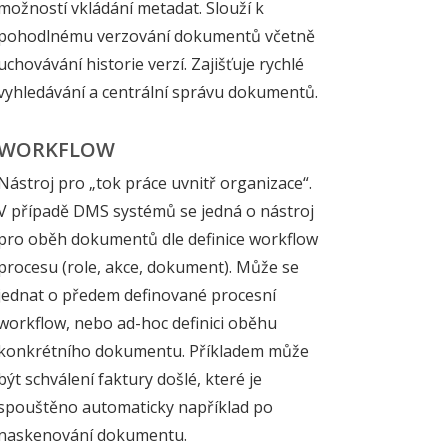
možností vkládání metadat. Slouží k
pohodlnému verzování dokumentů včetně
uchovávání historie verzí. Zajišťuje rychlé
vyhledávání a centrální správu dokumentů.
WORKFLOW
Nástroj pro „tok práce uvnitř organizace“.
V případě DMS systémů se jedná o nástroj
pro oběh dokumentů dle definice workflow
procesu (role, akce, dokument). Může se
jednat o předem definované procesní
workflow, nebo ad-hoc definici oběhu
konkrétního dokumentu. Příkladem může
být schválení faktury došlé, které je
spouštěno automaticky například po
naskenování dokumentu.