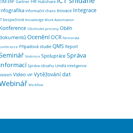
ICT snídaně
EIM
HR
ERP
Hubshare
Gartner
Integrace
Infografika
Inovace
Informační chaos
IT bezpečnost
Knowledge Work Automation
Konference
Oběh
Obchodní procesy
Ocenění
OCR
dokumentů
Partnerská
QMS
Případová studie
Report
konference
Seminář
Správa
Spolupráce
Směrnice
informací
Správa obsahu
Umělá inteligence
Vytěžování dat
Video
VIP
Veletrh
Webinář
Workflow