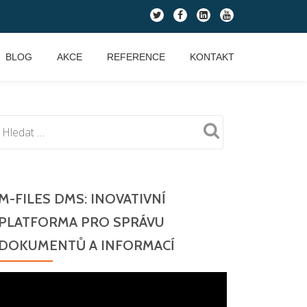
fa-
fa-
fa-
fa-
twitter
facebook
linkedin-
youtube
square
BLOG
AKCE
REFERENCE
KONTAKT
M-FILES DMS: INOVATIVNÍ
PLATFORMA PRO SPRÁVU
DOKUMENTŮ A INFORMACÍ
Video
přehrávač