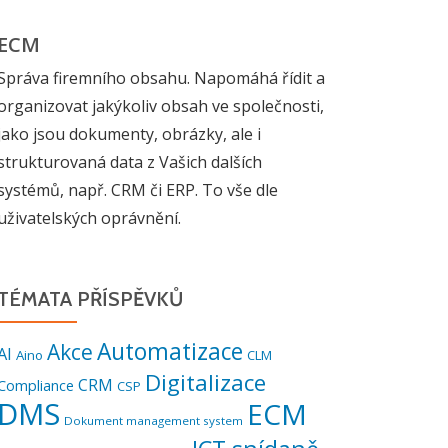
ECM
Správa firemního obsahu. Napomáhá řídit a
organizovat jakýkoliv obsah ve společnosti,
jako jsou dokumenty, obrázky, ale i
strukturovaná data z Vašich dalších
systémů, např. CRM či ERP. To vše dle
uživatelských oprávnění.
TÉMATA PŘÍSPĚVKŮ
Automatizace
Akce
AI
Aino
CLM
Digitalizace
CRM
Compliance
CSP
DMS
ECM
Dokument management system