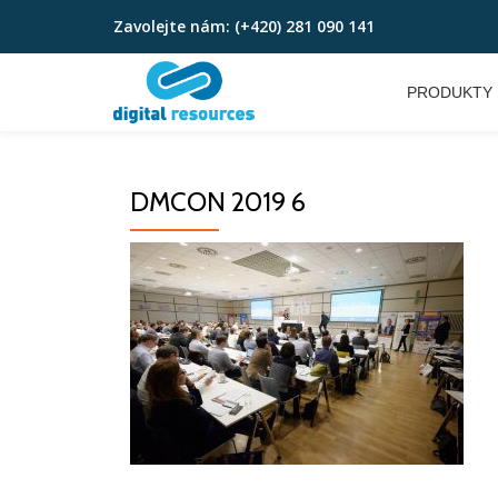
Zavolejte nám:
(+420) 281 090 141
Přeskočit
na
PRODUKTY
obsah
DMCON 2019 6