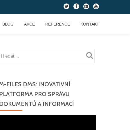
fa-
fa-
fa-
fa-
twitter
facebook
linkedin-
youtube
square
BLOG
AKCE
REFERENCE
KONTAKT
M-FILES DMS: INOVATIVNÍ
PLATFORMA PRO SPRÁVU
DOKUMENTŮ A INFORMACÍ
Video
přehrávač