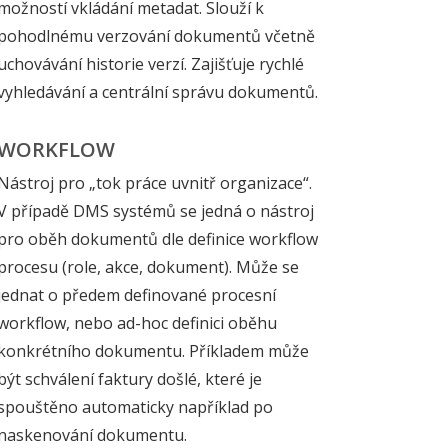
možností vkládání metadat. Slouží k
pohodlnému verzování dokumentů včetně
uchovávání historie verzí. Zajišťuje rychlé
vyhledávání a centrální správu dokumentů.
WORKFLOW
Nástroj pro „tok práce uvnitř organizace“.
V případě DMS systémů se jedná o nástroj
pro oběh dokumentů dle definice workflow
procesu (role, akce, dokument). Může se
jednat o předem definované procesní
workflow, nebo ad-hoc definici oběhu
konkrétního dokumentu. Příkladem může
být schválení faktury došlé, které je
spouštěno automaticky například po
naskenování dokumentu.