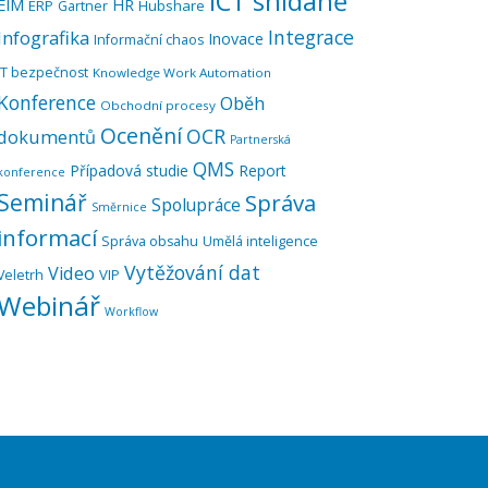
ICT snídaně
EIM
HR
ERP
Hubshare
Gartner
Integrace
Infografika
Inovace
Informační chaos
IT bezpečnost
Knowledge Work Automation
Konference
Oběh
Obchodní procesy
Ocenění
OCR
dokumentů
Partnerská
QMS
Případová studie
Report
konference
Seminář
Správa
Spolupráce
Směrnice
informací
Správa obsahu
Umělá inteligence
Vytěžování dat
Video
VIP
Veletrh
Webinář
Workflow