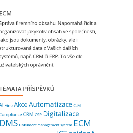
ECM
Správa firemního obsahu. Napomáhá řídit a
organizovat jakýkoliv obsah ve společnosti,
jako jsou dokumenty, obrázky, ale i
strukturovaná data z Vašich dalších
systémů, např. CRM či ERP. To vše dle
uživatelských oprávnění.
TÉMATA PŘÍSPĚVKŮ
Automatizace
Akce
AI
Aino
CLM
Digitalizace
CRM
Compliance
CSP
DMS
ECM
Dokument management system