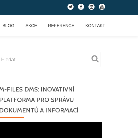
fa-
fa-
fa-
fa-
twitter
facebook
linkedin-
youtube
square
BLOG
AKCE
REFERENCE
KONTAKT
M-FILES DMS: INOVATIVNÍ
PLATFORMA PRO SPRÁVU
DOKUMENTŮ A INFORMACÍ
Video
přehrávač