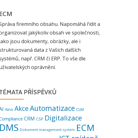
ECM
Správa firemního obsahu. Napomáhá řídit a
organizovat jakýkoliv obsah ve společnosti,
jako jsou dokumenty, obrázky, ale i
strukturovaná data z Vašich dalších
systémů, např. CRM či ERP. To vše dle
uživatelských oprávnění.
TÉMATA PŘÍSPĚVKŮ
Automatizace
Akce
AI
Aino
CLM
Digitalizace
CRM
Compliance
CSP
DMS
ECM
Dokument management system