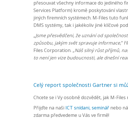
přesouvat všechny informace do jediného f
Services Platform) kromě poskytování vlastn
jiných firemních systémech. M-Files tuto funk
DMS systémy, tak i jakékoliv jiné klíčové p
„
Jsme přesvědčeni, že uznání od společnos
způsobu, jakým svět spravuje informace
,“ 
Files Corporation. „
Náš silný růst příjmů, na
to není jen vize budoucnosti, ale dnešní real
Celý report společnosti Gartner si m
Chcete se i Vy osobně dozvědět, jak M-Files
Přijďte na naši
ICT snídani, seminář
nebo nám
zdarma předvedeme u Vás ve firmě!