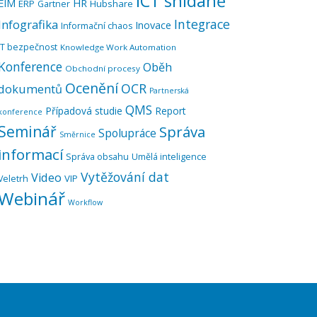
ICT snídaně
EIM
HR
ERP
Hubshare
Gartner
Integrace
Infografika
Inovace
Informační chaos
IT bezpečnost
Knowledge Work Automation
Konference
Oběh
Obchodní procesy
Ocenění
OCR
dokumentů
Partnerská
QMS
Případová studie
Report
konference
Seminář
Správa
Spolupráce
Směrnice
informací
Správa obsahu
Umělá inteligence
Vytěžování dat
Video
VIP
Veletrh
Webinář
Workflow