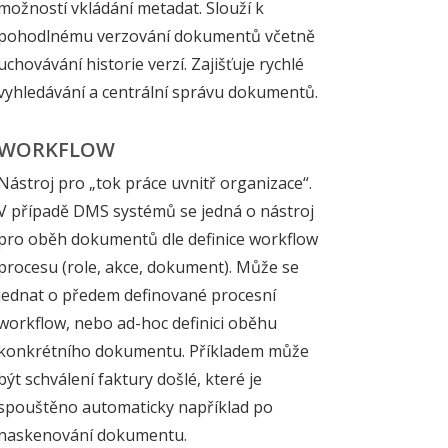
možností vkládání metadat. Slouží k
pohodlnému verzování dokumentů včetně
uchovávání historie verzí. Zajišťuje rychlé
vyhledávání a centrální správu dokumentů.
WORKFLOW
Nástroj pro „tok práce uvnitř organizace“.
V případě DMS systémů se jedná o nástroj
pro oběh dokumentů dle definice workflow
procesu (role, akce, dokument). Může se
jednat o předem definované procesní
workflow, nebo ad-hoc definici oběhu
konkrétního dokumentu. Příkladem může
být schválení faktury došlé, které je
spouštěno automaticky například po
naskenování dokumentu.