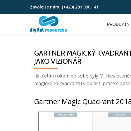
Zavolejte nám:
(+420) 281 090 141
Přeskočit
na
PRODUKTY
obsah
GARTNER MAGICKÝ KVADRANT 2
JAKO VIZIONÁŘ
Již třetím rokem po sobě byly M-Files oceně
magického kvadrantu v oblasti práce s obs
Gartner Magic Quadrant 201