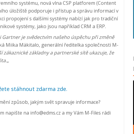
iremního systému, nová vlna CSP platforem (Content
ího úložiště podporuje i přístup a správu informací v
ci propojení s dalšími systémy nabízí jak pro tradiční
odnikové systémy, jako jsou například CRM a ERP.
ti Gartner je svědectvím našeho úspěchu při změně
říká Miika Mäkitalo, generální ředitelka společnosti M-
ší zákaznické základny a partnerské sítě ukazuje, že
ita.
„
ůžete stáhnout zdarma zde.
 mění způsob, jakým svět spravuje informace?
 napište na info@edms.cz a my Vám M-Files rádi