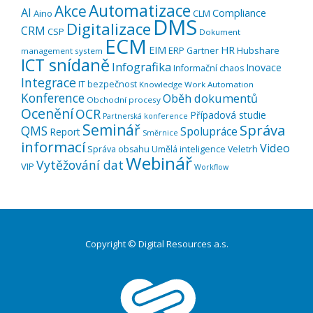
Automatizace
Akce
AI
Compliance
Aino
CLM
DMS
Digitalizace
CRM
CSP
Dokument
ECM
EIM
HR
ERP
Hubshare
Gartner
management system
ICT snídaně
Infografika
Inovace
Informační chaos
Integrace
IT bezpečnost
Knowledge Work Automation
Konference
Oběh dokumentů
Obchodní procesy
Ocenění
OCR
Případová studie
Partnerská konference
Seminář
Správa
QMS
Spolupráce
Report
Směrnice
informací
Video
Správa obsahu
Umělá inteligence
Veletrh
Webinář
Vytěžování dat
VIP
Workflow
Copyright © Digital Resources a.s.
Druhé
ménu