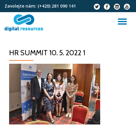
Zavolejte nám:
(+420) 281 090 141
fa-
fa-
fa-
fa-
twitter
facebook
linkedin-
youtu
Přeskočit
square
na
PŘ
obsah
NA
HR SUMMIT 10. 5. 2022 1