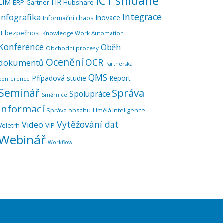
ICT snídaně
EIM
HR
ERP
Hubshare
Gartner
Integrace
Infografika
Inovace
Informační chaos
IT bezpečnost
Knowledge Work Automation
Konference
Oběh
Obchodní procesy
Ocenění
OCR
dokumentů
Partnerská
QMS
Případová studie
Report
konference
Seminář
Správa
Spolupráce
Směrnice
informací
Správa obsahu
Umělá inteligence
Vytěžování dat
Video
VIP
Veletrh
Webinář
Workflow