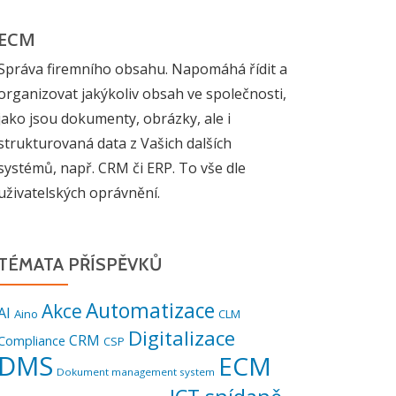
ECM
Správa firemního obsahu. Napomáhá řídit a
organizovat jakýkoliv obsah ve společnosti,
jako jsou dokumenty, obrázky, ale i
strukturovaná data z Vašich dalších
systémů, např. CRM či ERP. To vše dle
uživatelských oprávnění.
TÉMATA PŘÍSPĚVKŮ
Automatizace
Akce
AI
Aino
CLM
Digitalizace
CRM
Compliance
CSP
DMS
ECM
Dokument management system