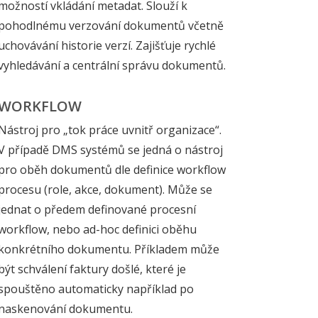
možností vkládání metadat. Slouží k
pohodlnému verzování dokumentů včetně
uchovávání historie verzí. Zajišťuje rychlé
vyhledávání a centrální správu dokumentů.
WORKFLOW
Nástroj pro „tok práce uvnitř organizace“.
V případě DMS systémů se jedná o nástroj
pro oběh dokumentů dle definice workflow
procesu (role, akce, dokument). Může se
jednat o předem definované procesní
workflow, nebo ad-hoc definici oběhu
konkrétního dokumentu. Příkladem může
být schválení faktury došlé, které je
spouštěno automaticky například po
naskenování dokumentu.