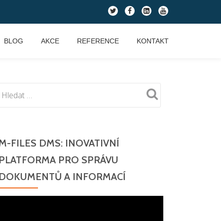
fa-
fa-
fa-
fa-
twitter
facebook
linkedin-
youtube
square
BLOG
AKCE
REFERENCE
KONTAKT
M-FILES DMS: INOVATIVNÍ
PLATFORMA PRO SPRÁVU
DOKUMENTŮ A INFORMACÍ
Video
přehrávač