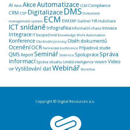
Automatizace
Akce
AI
Compliance
Aino
CLM
DMS
Digitalizace
CRM
CSP
Dokument
ECM
EIM
HR
ERP
Hubshare
Gartner
management system
ICT snídaně
Infografika
Inovace
Informační chaos
Integrace
IT bezpečnost
Knowledge Work Automation
Konference
Oběh dokumentů
Obchodní procesy
Ocenění
OCR
Případová studie
Partnerská konference
Seminář
Správa
QMS
Spolupráce
Report
Směrnice
informací
Video
Správa obsahu
Umělá inteligence
Veletrh
Webinář
Vytěžování dat
VIP
Workflow
Copyright © Digital Resources a.s.
Druhé
ménu