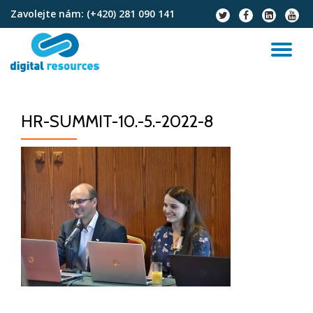
Zavolejte nám:
(+420) 281 090 141
fa-
fa-
fa-
fa-
twitter
facebook
linkedin-
youtu
Přeskočit
square
na
PŘ
obsah
NA
HR-SUMMIT-10.-5.-2022-8