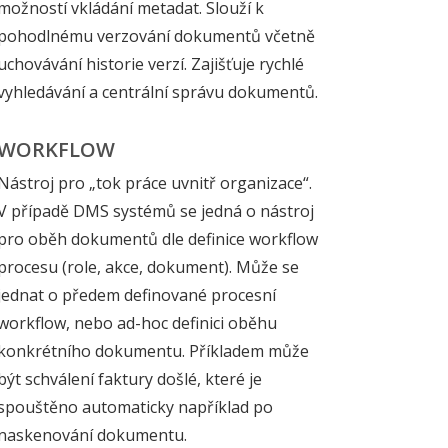
možností vkládání metadat. Slouží k
pohodlnému verzování dokumentů včetně
uchovávání historie verzí. Zajišťuje rychlé
vyhledávání a centrální správu dokumentů.
WORKFLOW
Nástroj pro „tok práce uvnitř organizace“.
V případě DMS systémů se jedná o nástroj
pro oběh dokumentů dle definice workflow
procesu (role, akce, dokument). Může se
jednat o předem definované procesní
workflow, nebo ad-hoc definici oběhu
konkrétního dokumentu. Příkladem může
být schválení faktury došlé, které je
spouštěno automaticky například po
naskenování dokumentu.