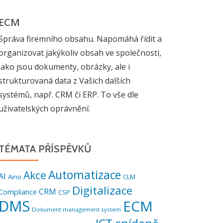
ECM
Správa firemního obsahu. Napomáhá řídit a
organizovat jakýkoliv obsah ve společnosti,
jako jsou dokumenty, obrázky, ale i
strukturovaná data z Vašich dalších
systémů, např. CRM či ERP. To vše dle
uživatelských oprávnění.
TÉMATA PŘÍSPĚVKŮ
Automatizace
Akce
AI
Aino
CLM
Digitalizace
CRM
Compliance
CSP
DMS
ECM
Dokument management system