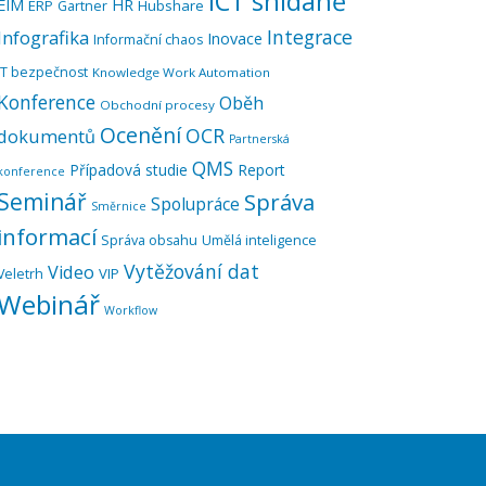
ICT snídaně
EIM
HR
ERP
Hubshare
Gartner
Integrace
Infografika
Inovace
Informační chaos
IT bezpečnost
Knowledge Work Automation
Konference
Oběh
Obchodní procesy
Ocenění
OCR
dokumentů
Partnerská
QMS
Případová studie
Report
konference
Seminář
Správa
Spolupráce
Směrnice
informací
Správa obsahu
Umělá inteligence
Vytěžování dat
Video
VIP
Veletrh
Webinář
Workflow