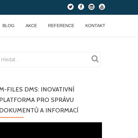
fa-
fa-
fa-
fa-
twitter
facebook
linkedin-
youtube
square
BLOG
AKCE
REFERENCE
KONTAKT
M-FILES DMS: INOVATIVNÍ
PLATFORMA PRO SPRÁVU
DOKUMENTŮ A INFORMACÍ
Video
přehrávač