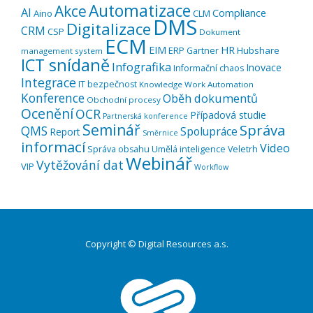
Automatizace
Akce
AI
Compliance
Aino
CLM
DMS
Digitalizace
CRM
CSP
Dokument
ECM
EIM
HR
ERP
Hubshare
Gartner
management system
ICT snídaně
Infografika
Inovace
Informační chaos
Integrace
IT bezpečnost
Knowledge Work Automation
Konference
Oběh dokumentů
Obchodní procesy
Ocenění
OCR
Případová studie
Partnerská konference
Seminář
Správa
QMS
Spolupráce
Report
Směrnice
informací
Video
Správa obsahu
Umělá inteligence
Veletrh
Webinář
Vytěžování dat
VIP
Workflow
Copyright © Digital Resources a.s.
Druhé
ménu