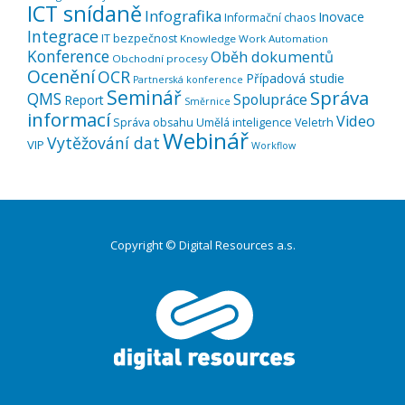
ICT snídaně
Infografika
Inovace
Informační chaos
Integrace
IT bezpečnost
Knowledge Work Automation
Konference
Oběh dokumentů
Obchodní procesy
Ocenění
OCR
Případová studie
Partnerská konference
Seminář
Správa
QMS
Spolupráce
Report
Směrnice
informací
Video
Správa obsahu
Umělá inteligence
Veletrh
Webinář
Vytěžování dat
VIP
Workflow
Copyright © Digital Resources a.s.
Druhé
ménu