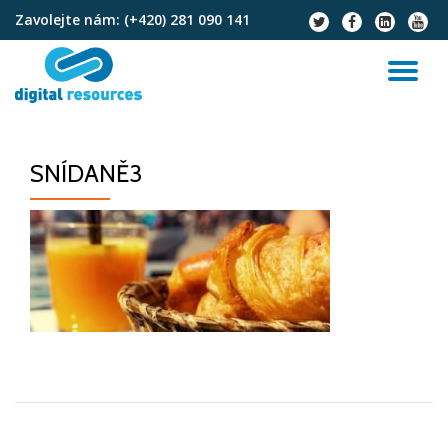
Zavolejte nám:
(+420) 281 090 141
fa-
fa-
fa-
fa-
twitter
facebook
linkedin-
youtu
Přeskočit
square
na
PŘ
obsah
NA
SNÍDANĚ3