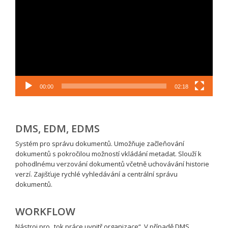
00:00
02:18
DMS, EDM, EDMS
Systém pro správu dokumentů. Umožňuje začleňování
dokumentů s pokročilou možností vkládání metadat. Slouží k
pohodlnému verzování dokumentů včetně uchovávání historie
verzí. Zajišťuje rychlé vyhledávání a centrální správu
dokumentů.
WORKFLOW
Nástroj pro „tok práce uvnitř organizace“. V případě DMS