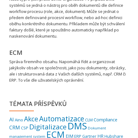
systémů se jedná o nástroj pro oběh dokumentů dle definice
workflow procesu (role, akce, dokument). Může se jednat o
předem definované procesní workflow, nebo ad-hoc definici
oběhu konkrétního dokumentu. Příkladem může být schválení
faktury došlé, které je spouštěno automaticky například po
naskenování dokumentu.
ECM
Správa firemního obsahu. Napomáhá řídit a organizovat
jakýkoliv obsah ve společnosti, jako jsou dokumenty, obrázky,
ale i strukturovaná data z Vašich dalších systémů, např. CRM či
ERP. To vše dle uživatelských oprávnění.
TÉMATA PŘÍSPĚVKŮ
Automatizace
Akce
AI
Compliance
Aino
CLM
DMS
Digitalizace
CRM
CSP
Dokument
ECM
EIM
HR
ERP
Hubshare
Gartner
management system