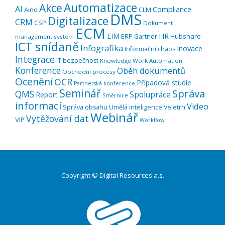
Automatizace
Akce
AI
Compliance
Aino
CLM
DMS
Digitalizace
CRM
CSP
Dokument
ECM
EIM
HR
ERP
Hubshare
Gartner
management system
ICT snídaně
Infografika
Inovace
Informační chaos
Integrace
IT bezpečnost
Knowledge Work Automation
Konference
Oběh dokumentů
Obchodní procesy
Ocenění
OCR
Případová studie
Partnerská konference
Seminář
Správa
QMS
Spolupráce
Report
Směrnice
informací
Video
Správa obsahu
Umělá inteligence
Veletrh
Webinář
Vytěžování dat
VIP
Workflow
Copyright © Digital Resources a.s.
Druhé
ménu