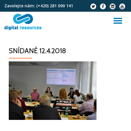
Zavolejte nám:
(+420) 281 090 141
fa-
fa-
fa-
fa-
twitter
facebook
linkedin-
youtu
Přeskočit
square
na
PŘ
obsah
NA
SNÍDANĚ 12.4.2018