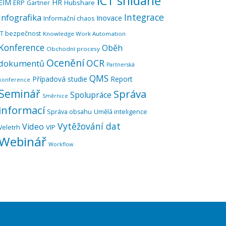
ICT snídaně
EIM
HR
ERP
Hubshare
Gartner
Integrace
Infografika
Inovace
Informační chaos
IT bezpečnost
Knowledge Work Automation
Konference
Oběh
Obchodní procesy
Ocenění
OCR
dokumentů
Partnerská
QMS
Případová studie
Report
konference
Seminář
Správa
Spolupráce
Směrnice
informací
Správa obsahu
Umělá inteligence
Vytěžování dat
Video
VIP
Veletrh
Webinář
Workflow