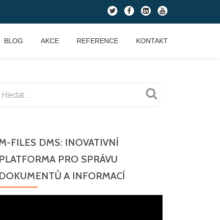
fa-
fa-
fa-
fa-
twitter
facebook
linkedin-
youtube
square
BLOG
AKCE
REFERENCE
KONTAKT
M-FILES DMS: INOVATIVNÍ
PLATFORMA PRO SPRÁVU
DOKUMENTŮ A INFORMACÍ
Video
přehrávač