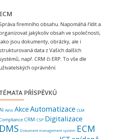
ECM
Správa firemního obsahu. Napomáhá řídit a
organizovat jakýkoliv obsah ve společnosti,
jako jsou dokumenty, obrázky, ale i
strukturovaná data z Vašich dalších
systémů, např. CRM či ERP. To vše dle
uživatelských oprávnění.
TÉMATA PŘÍSPĚVKŮ
Automatizace
Akce
AI
Aino
CLM
Digitalizace
CRM
Compliance
CSP
DMS
ECM
Dokument management system