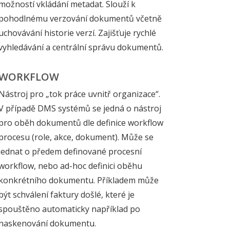
možností vkládání metadat. Slouží k
pohodlnému verzování dokumentů včetně
uchovávání historie verzí. Zajišťuje rychlé
vyhledávání a centrální správu dokumentů.
WORKFLOW
Nástroj pro „tok práce uvnitř organizace“.
V případě DMS systémů se jedná o nástroj
pro oběh dokumentů dle definice workflow
procesu (role, akce, dokument). Může se
jednat o předem definované procesní
workflow, nebo ad-hoc definici oběhu
konkrétního dokumentu. Příkladem může
být schválení faktury došlé, které je
spouštěno automaticky například po
naskenování dokumentu.