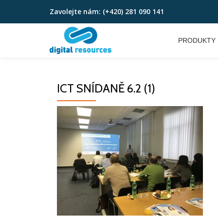
Zavolejte nám:
(+420) 281 090 141
Přeskočit
na
PRODUKTY
obsah
ICT SNÍDANĚ 6.2 (1)