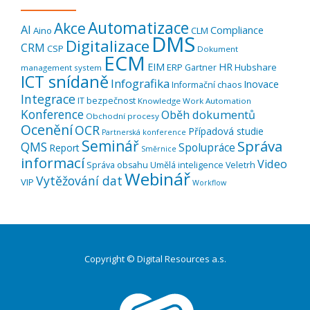
Automatizace
Akce
AI
Compliance
Aino
CLM
DMS
Digitalizace
CRM
CSP
Dokument
ECM
EIM
HR
ERP
Hubshare
Gartner
management system
ICT snídaně
Infografika
Inovace
Informační chaos
Integrace
IT bezpečnost
Knowledge Work Automation
Konference
Oběh dokumentů
Obchodní procesy
Ocenění
OCR
Případová studie
Partnerská konference
Seminář
Správa
QMS
Spolupráce
Report
Směrnice
informací
Video
Správa obsahu
Umělá inteligence
Veletrh
Webinář
Vytěžování dat
VIP
Workflow
Copyright © Digital Resources a.s.
Druhé
ménu