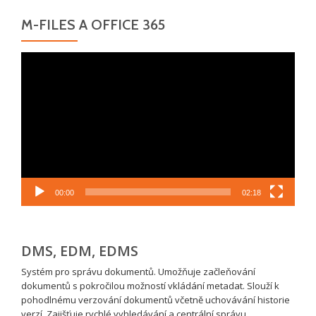
M-FILES A OFFICE 365
Video
přehrávač
00:00
02:18
DMS, EDM, EDMS
Systém pro správu dokumentů. Umožňuje začleňování
dokumentů s pokročilou možností vkládání metadat. Slouží k
pohodlnému verzování dokumentů včetně uchovávání historie
verzí. Zajišťuje rychlé vyhledávání a centrální správu