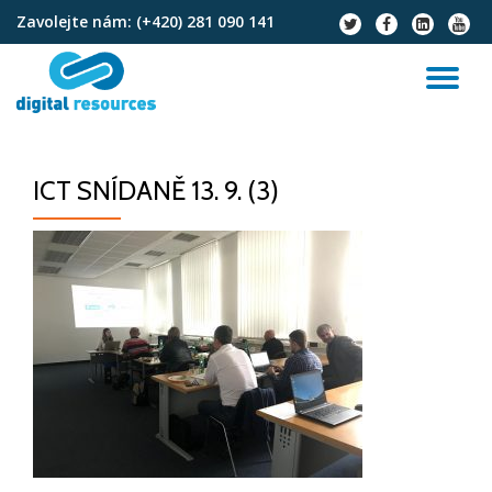
Zavolejte nám:
(+420) 281 090 141
fa-
fa-
fa-
fa-
twitter
facebook
linkedin-
youtu
Přeskočit
square
na
PŘ
obsah
NA
ICT SNÍDANĚ 13. 9. (3)