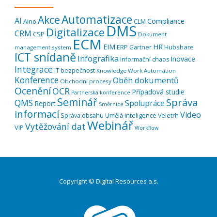
Automatizace
Akce
AI
Compliance
Aino
CLM
DMS
Digitalizace
CRM
CSP
Dokument
ECM
EIM
HR
ERP
Hubshare
Gartner
management system
ICT snídaně
Infografika
Inovace
Informační chaos
Integrace
IT bezpečnost
Knowledge Work Automation
Konference
Oběh dokumentů
Obchodní procesy
Ocenění
OCR
Případová studie
Partnerská konference
Seminář
Správa
QMS
Spolupráce
Report
Směrnice
informací
Video
Správa obsahu
Umělá inteligence
Veletrh
Webinář
Vytěžování dat
VIP
Workflow
Copyright © Digital Resources a.s.
Druhé
ménu