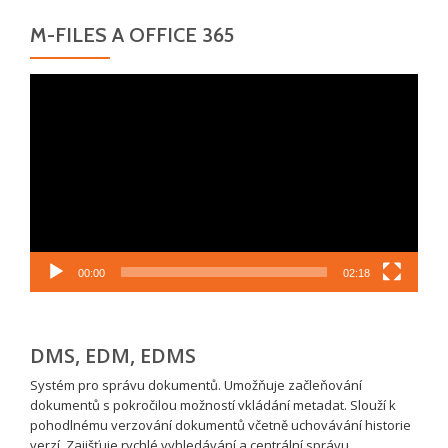
M-FILES A OFFICE 365
Video
přehrávač
00:00
02:18
DMS, EDM, EDMS
Systém pro správu dokumentů. Umožňuje začleňování
dokumentů s pokročilou možností vkládání metadat. Slouží k
pohodlnému verzování dokumentů včetně uchovávání historie
verzí. Zajišťuje rychlé vyhledávání a centrální správu