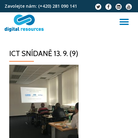
Zavolejte nám:
(+420) 281 090 141
fa-
fa-
fa-
fa-
twitter
facebook
linkedin-
youtu
Přeskočit
square
na
PŘ
obsah
NA
ICT SNÍDANĚ 13. 9. (9)