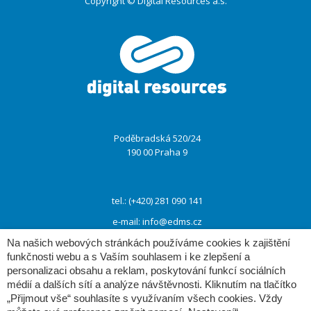
Copyright © Digital Resources a.s.
Druhé
ménu
Poděbradská 520/24
190 00 Praha 9
tel.: (+420) 281 090 141
e-mail:
info@edms.cz
Na našich webových stránkách používáme cookies k zajištění
funkčnosti webu a s Vaším souhlasem i ke zlepšení a
www:
www.e-dms.cz
personalizaci obsahu a reklam, poskytování funkcí sociálních
médií a dalších sítí a analýze návštěvnosti. Kliknutím na tlačítko
www:
www.digres.cz
„Přijmout vše“ souhlasíte s využívaním všech cookies. Vždy