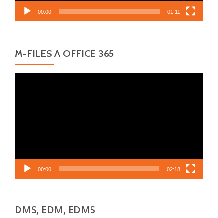
00:00
01:11
M-FILES A OFFICE 365
Video
přehrávač
00:00
02:18
DMS, EDM, EDMS