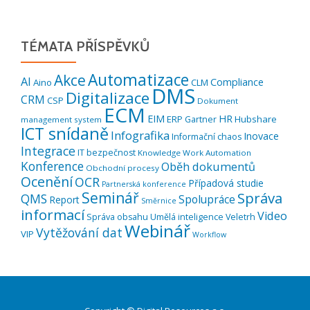
TÉMATA PŘÍSPĚVKŮ
Automatizace
Akce
AI
Compliance
Aino
CLM
DMS
Digitalizace
CRM
CSP
Dokument
ECM
EIM
HR
ERP
Hubshare
Gartner
management system
ICT snídaně
Infografika
Inovace
Informační chaos
Integrace
IT bezpečnost
Knowledge Work Automation
Konference
Oběh dokumentů
Obchodní procesy
Ocenění
OCR
Případová studie
Partnerská konference
Seminář
Správa
QMS
Spolupráce
Report
Směrnice
informací
Video
Správa obsahu
Umělá inteligence
Veletrh
Webinář
Vytěžování dat
VIP
Workflow