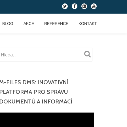
fa-
fa-
fa-
fa-
twitter
facebook
linkedin-
youtube
square
BLOG
AKCE
REFERENCE
KONTAKT
M-FILES DMS: INOVATIVNÍ
PLATFORMA PRO SPRÁVU
DOKUMENTŮ A INFORMACÍ
Video
přehrávač