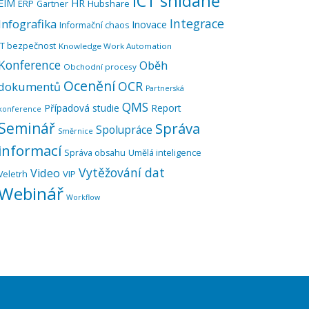
ICT snídaně
EIM
HR
ERP
Hubshare
Gartner
Integrace
Infografika
Inovace
Informační chaos
IT bezpečnost
Knowledge Work Automation
Konference
Oběh
Obchodní procesy
Ocenění
OCR
dokumentů
Partnerská
QMS
Případová studie
Report
konference
Seminář
Správa
Spolupráce
Směrnice
informací
Správa obsahu
Umělá inteligence
Vytěžování dat
Video
VIP
Veletrh
Webinář
Workflow