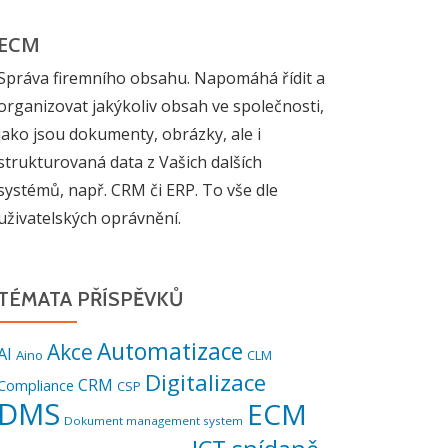
ECM
Správa firemního obsahu. Napomáhá řídit a
organizovat jakýkoliv obsah ve společnosti,
jako jsou dokumenty, obrázky, ale i
strukturovaná data z Vašich dalších
systémů, např. CRM či ERP. To vše dle
uživatelských oprávnění.
TÉMATA PŘÍSPĚVKŮ
Automatizace
Akce
AI
Aino
CLM
Digitalizace
CRM
Compliance
CSP
DMS
ECM
Dokument management system