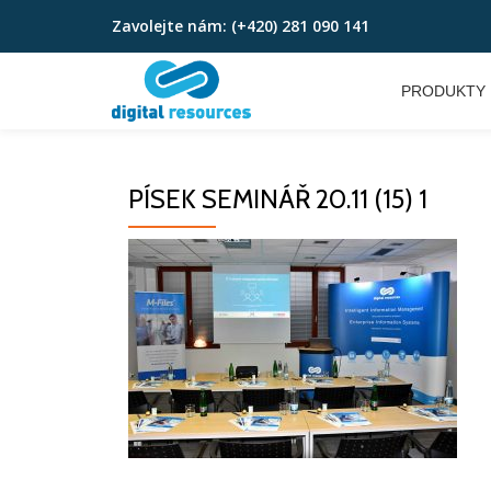
Zavolejte nám:
(+420) 281 090 141
Přeskočit
na
PRODUKTY
obsah
PÍSEK SEMINÁŘ 20.11 (15) 1