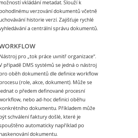
možností vkládání metadat. Slouží k
pohodlnému verzování dokumentů včetně
uchovávání historie verzí. Zajišťuje rychlé
vyhledávání a centrální správu dokumentů.
WORKFLOW
Nástroj pro „tok práce uvnitř organizace“.
V případě DMS systémů se jedná o nástroj
pro oběh dokumentů dle definice workflow
procesu (role, akce, dokument). Může se
jednat o předem definované procesní
workflow, nebo ad-hoc definici oběhu
konkrétního dokumentu. Příkladem může
být schválení faktury došlé, které je
spouštěno automaticky například po
naskenování dokumentu.