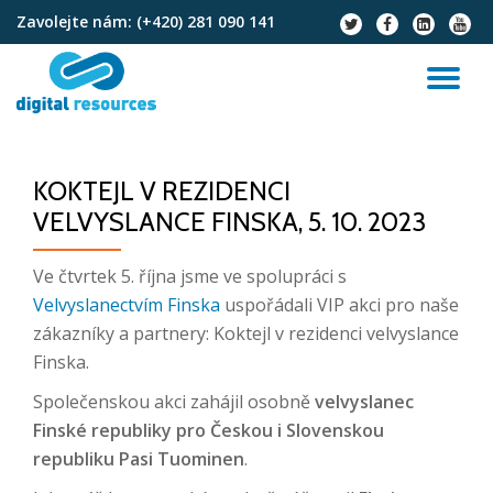
Zavolejte nám:
(+420) 281 090 141
fa-
fa-
fa-
fa-
twitter
facebook
linkedin-
youtu
Přeskočit
square
na
PŘ
obsah
NA
KOKTEJL V REZIDENCI
VELVYSLANCE FINSKA, 5. 10. 2023
Ve čtvrtek 5. října jsme ve spolupráci s
Velvyslanectvím Finska
uspořádali VIP akci pro naše
zákazníky a partnery: Koktejl v rezidenci velvyslance
Finska.
Společenskou akci zahájil osobně
velvyslanec
Finské republiky pro Českou i Slovenskou
republiku Pasi Tuominen
.