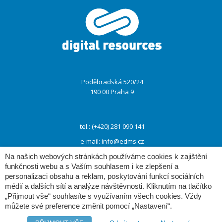
ménu
Poděbradská 520/24
190 00 Praha 9
tel.: (+420) 281 090 141
e-mail:
info@edms.cz
Na našich webových stránkách používáme cookies k zajištění
funkčnosti webu a s Vaším souhlasem i ke zlepšení a
www:
www.e-dms.cz
personalizaci obsahu a reklam, poskytování funkcí sociálních
médií a dalších sítí a analýze návštěvnosti. Kliknutím na tlačítko
www:
www.digres.cz
„Přijmout vše“ souhlasíte s využívaním všech cookies. Vždy
můžete své preference změnit pomocí „Nastavení“.