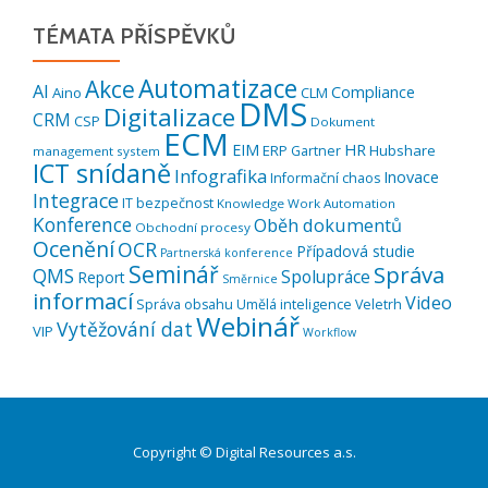
TÉMATA PŘÍSPĚVKŮ
Automatizace
Akce
AI
Compliance
Aino
CLM
DMS
Digitalizace
CRM
CSP
Dokument
ECM
EIM
HR
ERP
Hubshare
Gartner
management system
ICT snídaně
Infografika
Inovace
Informační chaos
Integrace
IT bezpečnost
Knowledge Work Automation
Konference
Oběh dokumentů
Obchodní procesy
Ocenění
OCR
Případová studie
Partnerská konference
Seminář
Správa
QMS
Spolupráce
Report
Směrnice
informací
Video
Správa obsahu
Umělá inteligence
Veletrh
Webinář
Vytěžování dat
VIP
Workflow
Copyright © Digital Resources a.s.
Druhé