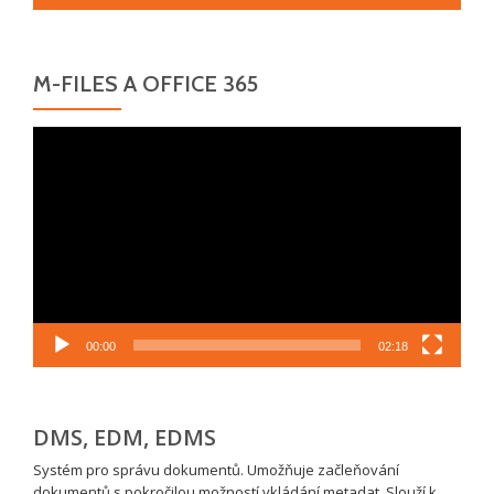
M-FILES A OFFICE 365
Video
přehrávač
00:00
02:18
DMS, EDM, EDMS
Systém pro správu dokumentů. Umožňuje začleňování
dokumentů s pokročilou možností vkládání metadat. Slouží k