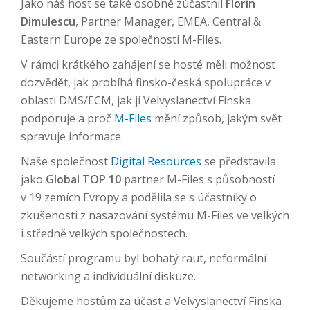
Jako náš host se také osobně zúčastnil
Florin
Dimulescu
, Partner Manager, EMEA, Central &
Eastern Europe ze společnosti M-Files.
V rámci krátkého zahájení se hosté měli možnost
dozvědět, jak probíhá finsko-česká spolupráce v
oblasti DMS/ECM, jak ji Velvyslanectví Finska
podporuje a proč
M-Files
mění způsob, jakým svět
spravuje informace.
Naše společnost
Digital Resources
se představila
jako
Global TOP 10
partner M-Files s působností
v 19 zemích Evropy a podělila se s účastníky o
zkušenosti z nasazování systému M-Files ve velkých
i středně velkých společnostech.
Součástí programu byl bohatý raut, neformální
networking a individuální diskuze.
Děkujeme hostům za účast a Velvyslanectví Finska