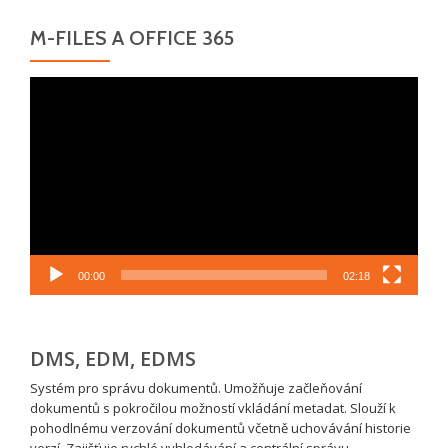
M-FILES A OFFICE 365
Video
přehrávač
00:00
02:18
DMS, EDM, EDMS
Systém pro správu dokumentů. Umožňuje začleňování
dokumentů s pokročilou možností vkládání metadat. Slouží k
pohodlnému verzování dokumentů včetně uchovávání historie
verzí. Zajišťuje rychlé vyhledávání a centrální správu