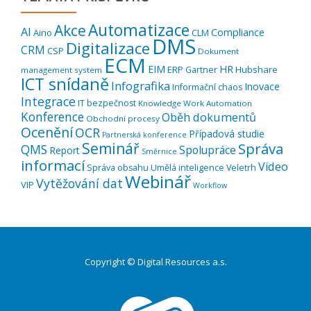
Automatizace
Akce
AI
Compliance
Aino
CLM
DMS
Digitalizace
CRM
CSP
Dokument
ECM
EIM
HR
ERP
Hubshare
Gartner
management system
ICT snídaně
Infografika
Inovace
Informační chaos
Integrace
IT bezpečnost
Knowledge Work Automation
Konference
Oběh dokumentů
Obchodní procesy
Ocenění
OCR
Případová studie
Partnerská konference
Seminář
Správa
QMS
Spolupráce
Report
Směrnice
informací
Video
Správa obsahu
Umělá inteligence
Veletrh
Webinář
Vytěžování dat
VIP
Workflow
Copyright © Digital Resources a.s.
Druhé
ménu