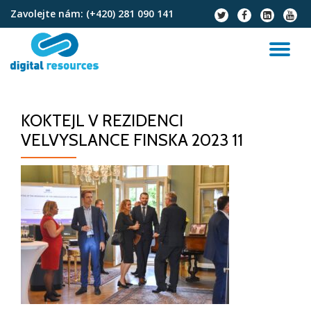
Zavolejte nám:
(+420) 281 090 141
fa-
fa-
fa-
fa-
twitter
facebook
linkedin-
youtu
Přeskočit
square
na
PŘ
obsah
NA
KOKTEJL V REZIDENCI
VELVYSLANCE FINSKA 2023 11