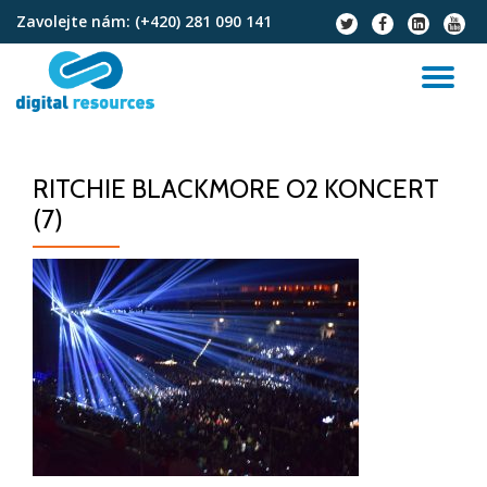
Zavolejte nám:
(+420) 281 090 141
fa-
fa-
fa-
fa-
twitter
facebook
linkedin-
youtu
Přeskočit
square
na
PŘ
obsah
NA
RITCHIE BLACKMORE O2 KONCERT
(7)