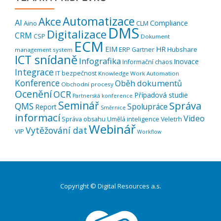
Automatizace
Akce
AI
Compliance
Aino
CLM
DMS
Digitalizace
CRM
CSP
Dokument
ECM
EIM
HR
ERP
Hubshare
Gartner
management system
ICT snídaně
Infografika
Inovace
Informační chaos
Integrace
IT bezpečnost
Knowledge Work Automation
Konference
Oběh dokumentů
Obchodní procesy
Ocenění
OCR
Případová studie
Partnerská konference
Seminář
Správa
QMS
Spolupráce
Report
Směrnice
informací
Video
Správa obsahu
Umělá inteligence
Veletrh
Webinář
Vytěžování dat
VIP
Workflow
Copyright © Digital Resources a.s.
Druhé
ménu