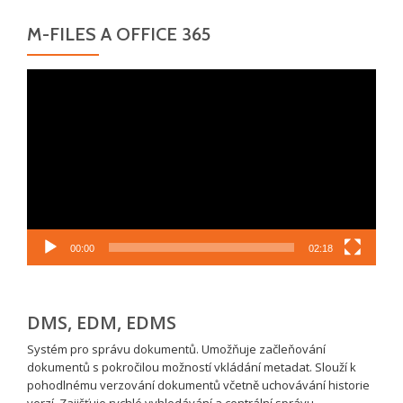
M-FILES A OFFICE 365
Video
přehrávač
00:00
02:18
DMS, EDM, EDMS
Systém pro správu dokumentů. Umožňuje začleňování
dokumentů s pokročilou možností vkládání metadat. Slouží k
pohodlnému verzování dokumentů včetně uchovávání historie
verzí. Zajišťuje rychlé vyhledávání a centrální správu