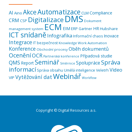
Automatizace
Akce
AI
Compliance
Aino
CLM
DMS
Digitalizace
CRM
CSP
Dokument
ECM
EIM
HR
ERP
Hubshare
Gartner
management system
ICT snídaně
Infografika
Inovace
Informační chaos
Integrace
IT bezpečnost
Knowledge Work Automation
Konference
Oběh dokumentů
Obchodní procesy
Ocenění
OCR
Případová studie
Partnerská konference
Seminář
Správa
QMS
Spolupráce
Report
Směrnice
informací
Video
Správa obsahu
Umělá inteligence
Veletrh
Webinář
Vytěžování dat
VIP
Workflow
Copyright © Digital Resources a.s.
Druhé
ménu