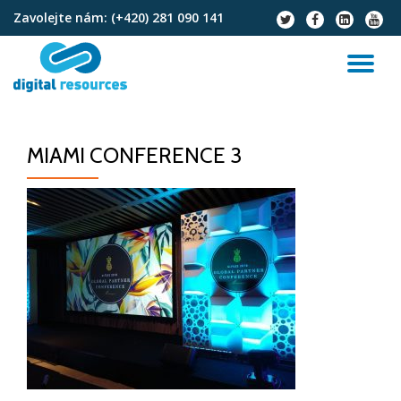
Zavolejte nám:
(+420) 281 090 141
fa-
fa-
fa-
fa-
twitter
facebook
linkedin-
youtu
Přeskočit
square
na
PŘ
obsah
NA
MIAMI CONFERENCE 3