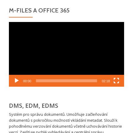
M-FILES A OFFICE 365
Video
přehrávač
00:00
02:18
DMS, EDM, EDMS
Systém pro správu dokumentů. Umožňuje začleňování
dokumentů s pokročilou možností vkládání metadat. Slouží k
pohodlnému verzování dokumentů včetně uchovávání historie
verzí. Zajišťuje rychlé vyhledávání a centrální správu