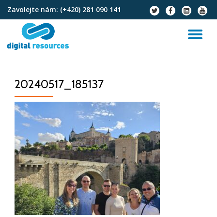
Zavolejte nám:
(+420) 281 090 141
fa-
fa-
fa-
fa-
twitter
facebook
linkedin-
youtu
Přeskočit
square
na
PŘ
obsah
NA
20240517_185137