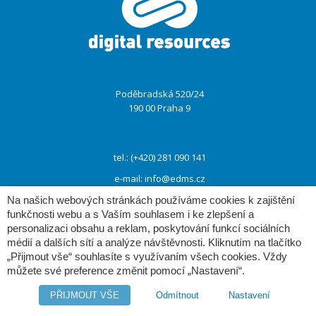
ménu
Poděbradská 520/24
190 00 Praha 9
tel.: (+420) 281 090 141
e-mail:
info@edms.cz
Na našich webových stránkách používáme cookies k zajištění
funkčnosti webu a s Vaším souhlasem i ke zlepšení a
www:
www.e-dms.cz
personalizaci obsahu a reklam, poskytování funkcí sociálních
médií a dalších sítí a analýze návštěvnosti. Kliknutím na tlačítko
www:
www.digres.cz
„Přijmout vše“ souhlasíte s využívaním všech cookies. Vždy
můžete své preference změnit pomocí „Nastavení“.
PŘIJMOUT VŠE
Odmítnout
Nastavení