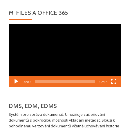
M-FILES A OFFICE 365
Video
přehrávač
00:00
02:18
DMS, EDM, EDMS
Systém pro správu dokumentů. Umožňuje začleňování
dokumentů s pokročilou možností vkládání metadat. Slouží k
pohodlnému verzování dokumentů včetně uchovávání historie