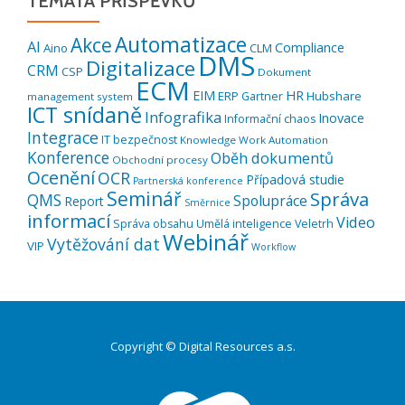
TÉMATA PŘÍSPĚVKŮ
Automatizace
Akce
AI
Compliance
Aino
CLM
DMS
Digitalizace
CRM
CSP
Dokument
ECM
EIM
HR
ERP
Hubshare
Gartner
management system
ICT snídaně
Infografika
Inovace
Informační chaos
Integrace
IT bezpečnost
Knowledge Work Automation
Konference
Oběh dokumentů
Obchodní procesy
Ocenění
OCR
Případová studie
Partnerská konference
Seminář
Správa
QMS
Spolupráce
Report
Směrnice
informací
Video
Správa obsahu
Umělá inteligence
Veletrh
Webinář
Vytěžování dat
VIP
Workflow
Copyright © Digital Resources a.s.
Druhé