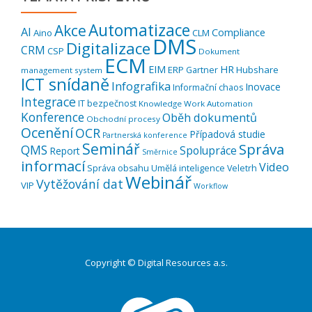
Automatizace
Akce
AI
Compliance
Aino
CLM
DMS
Digitalizace
CRM
CSP
Dokument
ECM
EIM
HR
ERP
Hubshare
Gartner
management system
ICT snídaně
Infografika
Inovace
Informační chaos
Integrace
IT bezpečnost
Knowledge Work Automation
Konference
Oběh dokumentů
Obchodní procesy
Ocenění
OCR
Případová studie
Partnerská konference
Seminář
Správa
QMS
Spolupráce
Report
Směrnice
informací
Video
Správa obsahu
Umělá inteligence
Veletrh
Webinář
Vytěžování dat
VIP
Workflow
Copyright © Digital Resources a.s.
Druhé
ménu