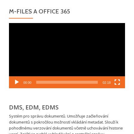
M-FILES A OFFICE 365
Video
přehrávač
00:00
02:18
DMS, EDM, EDMS
Systém pro správu dokumentů. Umožňuje začleňování
dokumentů s pokročilou možností vkládání metadat. Slouží k
pohodlnému verzování dokumentů včetně uchovávání historie
verzí. Zajišťuje rychlé vyhledávání a centrální správu