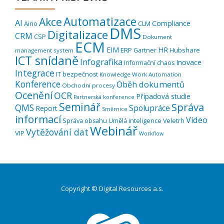
Automatizace
Akce
AI
Compliance
Aino
CLM
DMS
Digitalizace
CRM
CSP
Dokument
ECM
EIM
HR
ERP
Hubshare
Gartner
management system
ICT snídaně
Infografika
Inovace
Informační chaos
Integrace
IT bezpečnost
Knowledge Work Automation
Konference
Oběh dokumentů
Obchodní procesy
Ocenění
OCR
Případová studie
Partnerská konference
Seminář
Správa
QMS
Spolupráce
Report
Směrnice
informací
Video
Správa obsahu
Umělá inteligence
Veletrh
Webinář
Vytěžování dat
VIP
Workflow
Copyright © Digital Resources a.s.
Druhé
ménu