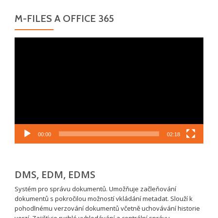
M-FILES A OFFICE 365
Video
přehrávač
00:00
02:18
DMS, EDM, EDMS
Systém pro správu dokumentů. Umožňuje začleňování
dokumentů s pokročilou možností vkládání metadat. Slouží k
pohodlnému verzování dokumentů včetně uchovávání historie
verzí. Zajišťuje rychlé vyhledávání a centrální správu