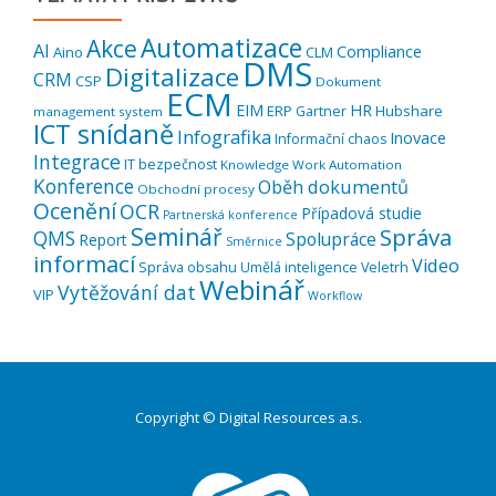
Automatizace
Akce
AI
Compliance
Aino
CLM
DMS
Digitalizace
CRM
CSP
Dokument
ECM
EIM
HR
ERP
Hubshare
Gartner
management system
ICT snídaně
Infografika
Inovace
Informační chaos
Integrace
IT bezpečnost
Knowledge Work Automation
Konference
Oběh dokumentů
Obchodní procesy
Ocenění
OCR
Případová studie
Partnerská konference
Seminář
Správa
QMS
Spolupráce
Report
Směrnice
informací
Video
Správa obsahu
Umělá inteligence
Veletrh
Webinář
Vytěžování dat
VIP
Workflow
Copyright © Digital Resources a.s.
Druhé
ménu