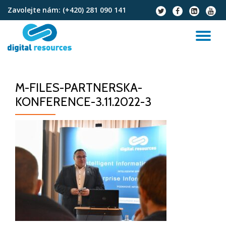
Zavolejte nám:
(+420) 281 090 141
fa-
fa-
fa-
fa-
twitter
facebook
linkedin-
youtu
Přeskočit
square
na
PŘ
obsah
NA
M-FILES-PARTNERSKA-
KONFERENCE-3.11.2022-3