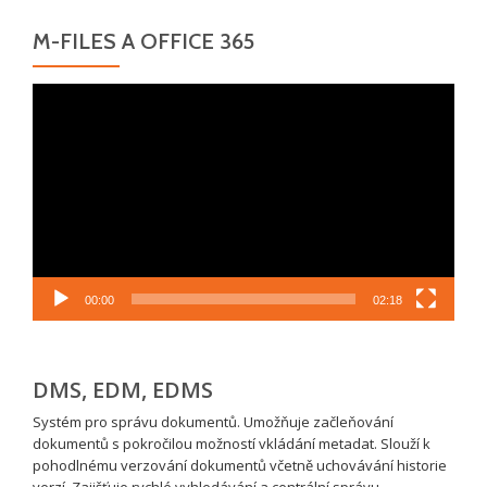
M-FILES A OFFICE 365
Video
přehrávač
00:00
02:18
DMS, EDM, EDMS
Systém pro správu dokumentů. Umožňuje začleňování
dokumentů s pokročilou možností vkládání metadat. Slouží k
pohodlnému verzování dokumentů včetně uchovávání historie
verzí. Zajišťuje rychlé vyhledávání a centrální správu