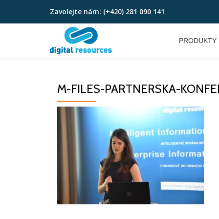
Zavolejte nám:
(+420) 281 090 141
Přeskočit
na
PRODUKTY
obsah
M-FILES-PARTNERSKA-KONFER