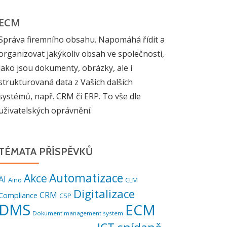
ECM
Správa firemního obsahu. Napomáhá řídit a
organizovat jakýkoliv obsah ve společnosti,
jako jsou dokumenty, obrázky, ale i
strukturovaná data z Vašich dalších
systémů, např. CRM či ERP. To vše dle
uživatelských oprávnění.
TÉMATA PŘÍSPĚVKŮ
Automatizace
Akce
AI
Aino
CLM
Digitalizace
CRM
Compliance
CSP
DMS
ECM
Dokument management system