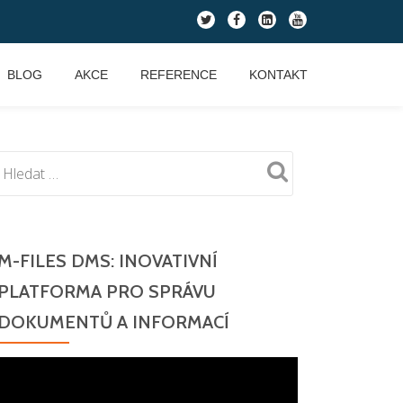
fa-
fa-
fa-
fa-
twitter
facebook
linkedin-
youtube
square
BLOG
AKCE
REFERENCE
KONTAKT
M-FILES DMS: INOVATIVNÍ
PLATFORMA PRO SPRÁVU
DOKUMENTŮ A INFORMACÍ
Video
přehrávač