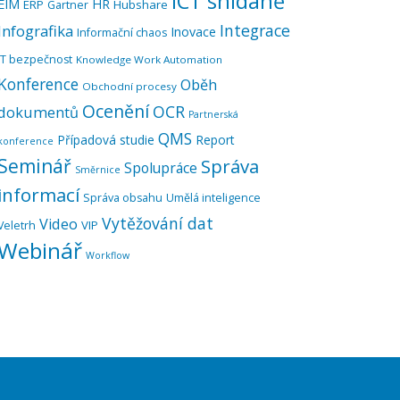
ICT snídaně
EIM
HR
ERP
Hubshare
Gartner
Integrace
Infografika
Inovace
Informační chaos
IT bezpečnost
Knowledge Work Automation
Konference
Oběh
Obchodní procesy
Ocenění
OCR
dokumentů
Partnerská
QMS
Případová studie
Report
konference
Seminář
Správa
Spolupráce
Směrnice
informací
Správa obsahu
Umělá inteligence
Vytěžování dat
Video
VIP
Veletrh
Webinář
Workflow