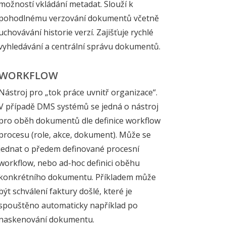
možností vkládání metadat. Slouží k
pohodlnému verzování dokumentů včetně
uchovávání historie verzí. Zajišťuje rychlé
vyhledávání a centrální správu dokumentů.
WORKFLOW
Nástroj pro „tok práce uvnitř organizace“.
V případě DMS systémů se jedná o nástroj
pro oběh dokumentů dle definice workflow
procesu (role, akce, dokument). Může se
jednat o předem definované procesní
workflow, nebo ad-hoc definici oběhu
konkrétního dokumentu. Příkladem může
být schválení faktury došlé, které je
spouštěno automaticky například po
naskenování dokumentu.