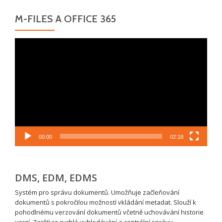
M-FILES A OFFICE 365
Video
přehrávač
00:00
02:18
DMS, EDM, EDMS
Systém pro správu dokumentů. Umožňuje začleňování
dokumentů s pokročilou možností vkládání metadat. Slouží k
pohodlnému verzování dokumentů včetně uchovávání historie
verzí. Zajišťuje rychlé vyhledávání a centrální správu