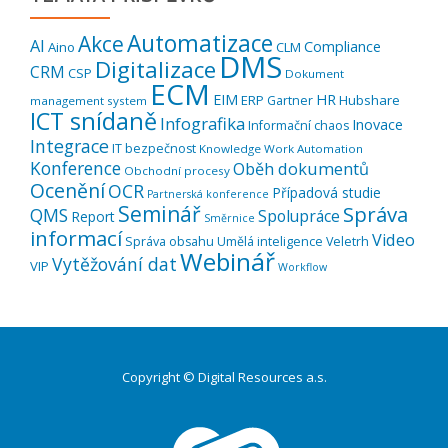
Automatizace
Akce
AI
Compliance
Aino
CLM
DMS
Digitalizace
CRM
CSP
Dokument
ECM
EIM
HR
ERP
Hubshare
Gartner
management system
ICT snídaně
Infografika
Inovace
Informační chaos
Integrace
IT bezpečnost
Knowledge Work Automation
Konference
Oběh dokumentů
Obchodní procesy
Ocenění
OCR
Případová studie
Partnerská konference
Seminář
Správa
QMS
Spolupráce
Report
Směrnice
informací
Video
Správa obsahu
Umělá inteligence
Veletrh
Webinář
Vytěžování dat
VIP
Workflow
Copyright © Digital Resources a.s.
Druhé
ménu