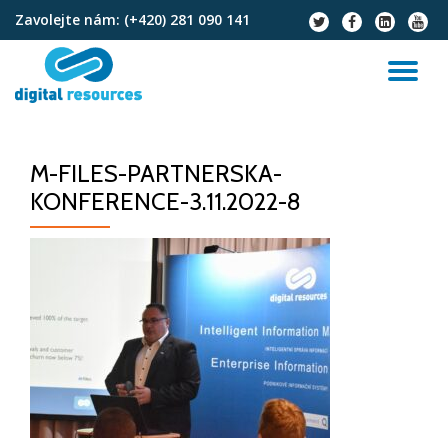
Zavolejte nám:
(+420) 281 090 141
fa-
fa-
fa-
fa-
twitter
facebook
linkedin-
youtu
Přeskočit
square
na
PŘ
obsah
NA
M-FILES-PARTNERSKA-
KONFERENCE-3.11.2022-8