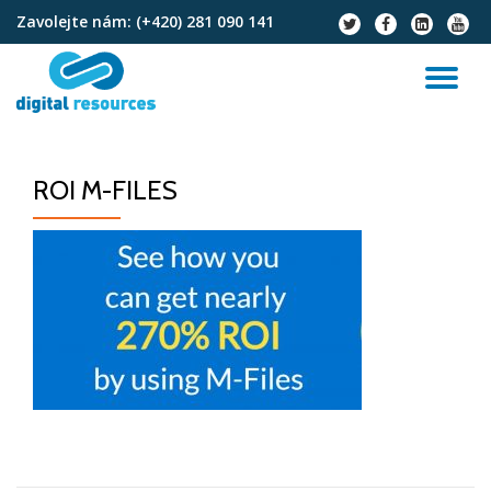
Zavolejte nám:
(+420) 281 090 141
fa-
fa-
fa-
fa-
twitter
facebook
linkedin-
youtu
Přeskočit
square
na
PŘ
obsah
NA
ROI M-FILES