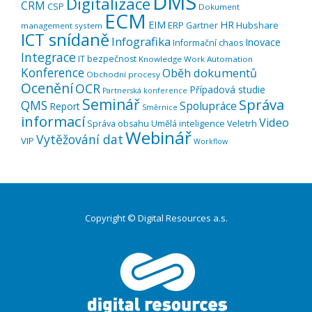
DMS
Digitalizace
CRM
CSP
Dokument
ECM
EIM
HR
ERP
Hubshare
Gartner
management system
ICT snídaně
Infografika
Inovace
Informační chaos
Integrace
IT bezpečnost
Knowledge Work Automation
Konference
Oběh dokumentů
Obchodní procesy
Ocenění
OCR
Případová studie
Partnerská konference
Seminář
Správa
QMS
Spolupráce
Report
Směrnice
informací
Video
Správa obsahu
Umělá inteligence
Veletrh
Webinář
Vytěžování dat
VIP
Workflow
Copyright © Digital Resources a.s.
Druhé
ménu