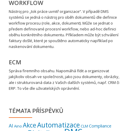
WORKFLOW
Nástroj pro „tok práce uvnitř organizace“. V případě DMS
systémů se jedná o nástroj pro oběh dokumentů dle definice
workflow procesu (role, akce, dokument). Může se jednat o
předem definované procesní workflow, nebo ad-hoc definici
oběhu konkrétního dokumentu. Příkladem může být schválení
faktury došlé, které je spouštěno automaticky například po
naskenování dokumentu.
ECM
Správa firemního obsahu. Napomáhá řídit a organizovat
jakýkoliv obsah ve společnosti, jako jsou dokumenty, obrázky,
ale i strukturovaná data z Vašich dalších systémů, např. CRM či
ERP. To vše dle uživatelských oprávnění.
TÉMATA PŘÍSPĚVKŮ
Automatizace
Akce
AI
Compliance
Aino
CLM