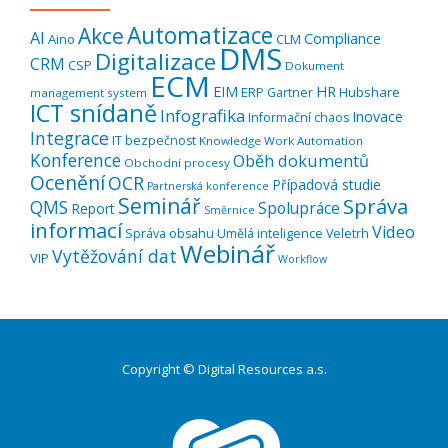
Automatizace
Akce
AI
Compliance
Aino
CLM
DMS
Digitalizace
CRM
CSP
Dokument
ECM
EIM
HR
ERP
Hubshare
Gartner
management system
ICT snídaně
Infografika
Inovace
Informační chaos
Integrace
IT bezpečnost
Knowledge Work Automation
Konference
Oběh dokumentů
Obchodní procesy
Ocenění
OCR
Případová studie
Partnerská konference
Seminář
Správa
QMS
Spolupráce
Report
Směrnice
informací
Video
Správa obsahu
Umělá inteligence
Veletrh
Webinář
Vytěžování dat
VIP
Workflow
Copyright © Digital Resources a.s.
Druhé
ménu