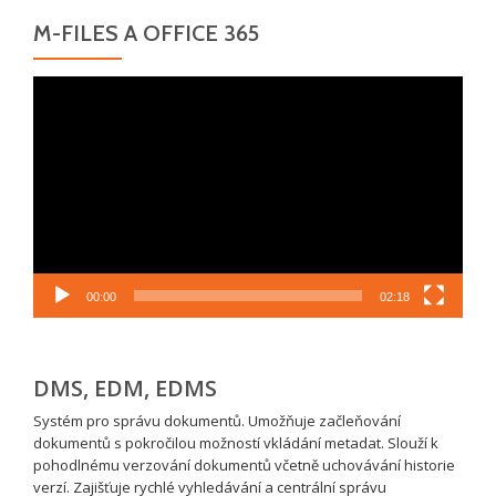
M-FILES A OFFICE 365
Video
přehrávač
00:00
02:18
DMS, EDM, EDMS
Systém pro správu dokumentů. Umožňuje začleňování
dokumentů s pokročilou možností vkládání metadat. Slouží k
pohodlnému verzování dokumentů včetně uchovávání historie
verzí. Zajišťuje rychlé vyhledávání a centrální správu