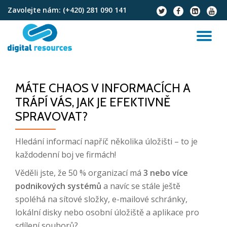
Zavolejte nám:
(+420) 281 090 141
fa-
fa-
fa-
fa-
twitter
facebook
linkedin-
youtu
Přeskočit
square
na
PŘ
obsah
NA
MÁTE CHAOS V INFORMACÍCH A
TRÁPÍ VÁS, JAK JE EFEKTIVNĚ
SPRAVOVAT?
Hledání informací napříč několika úložišti – to je
každodenní boj ve firmách!
Věděli jste, že 50 % organizací má
3 nebo více
podnikových systémů
a navíc se stále ještě
spoléhá na sítové složky, e-mailové schránky,
lokální disky nebo osobní úložiště a aplikace pro
sdílení souborů?