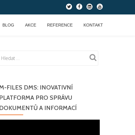
fa-
fa-
fa-
fa-
twitter
facebook
linkedin-
youtube
square
BLOG
AKCE
REFERENCE
KONTAKT
M-FILES DMS: INOVATIVNÍ
PLATFORMA PRO SPRÁVU
DOKUMENTŮ A INFORMACÍ
Video
přehrávač