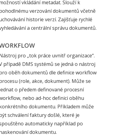
možností vkládání metadat. Slouží k
pohodlnému verzování dokumentů včetně
uchovávání historie verzí. Zajišťuje rychlé
vyhledávání a centrální správu dokumentů.
WORKFLOW
Nástroj pro „tok práce uvnitř organizace“.
V případě DMS systémů se jedná o nástroj
pro oběh dokumentů dle definice workflow
procesu (role, akce, dokument). Může se
jednat o předem definované procesní
workflow, nebo ad-hoc definici oběhu
konkrétního dokumentu. Příkladem může
být schválení faktury došlé, které je
spouštěno automaticky například po
naskenování dokumentu.