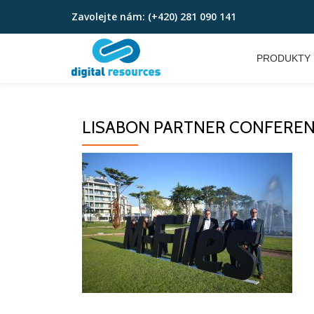
Zavolejte nám:
(+420) 281 090 141
Přeskočit
na
PRODUKTY
obsah
LISABON PARTNER CONFERENCE