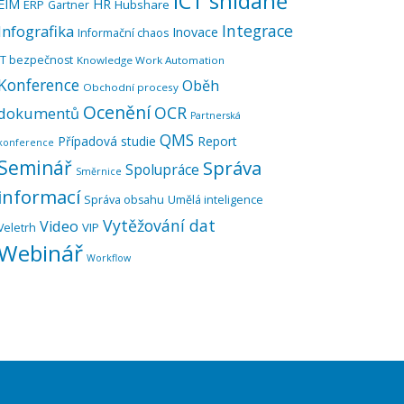
ICT snídaně
EIM
HR
ERP
Hubshare
Gartner
Integrace
Infografika
Inovace
Informační chaos
IT bezpečnost
Knowledge Work Automation
Konference
Oběh
Obchodní procesy
Ocenění
OCR
dokumentů
Partnerská
QMS
Případová studie
Report
konference
Seminář
Správa
Spolupráce
Směrnice
informací
Správa obsahu
Umělá inteligence
Vytěžování dat
Video
VIP
Veletrh
Webinář
Workflow