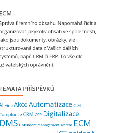
ECM
Správa firemního obsahu. Napomáhá řídit a
organizovat jakýkoliv obsah ve společnosti,
jako jsou dokumenty, obrázky, ale i
strukturovaná data z Vašich dalších
systémů, např. CRM či ERP. To vše dle
uživatelských oprávnění.
TÉMATA PŘÍSPĚVKŮ
Automatizace
Akce
AI
Aino
CLM
Digitalizace
CRM
Compliance
CSP
DMS
ECM
Dokument management system